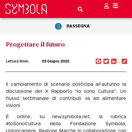
RASSEGNA
Progettare il futuro
Facebook
Twitter
Linked
C
Lettura
9
min.
03 Giugno 2020
Li
Il cambiamento di scenario posticipa all'autunno la
discussione del X Rapporto “Io sono Cultura”. Un
flusso settimanale di contributi va ad alimentare
visioni
È online, su new.symbola.net, la rubrica
#IoSonoCultura della Fondazione Symbola,
Unioncamere, Regione Marche in collaborazione con