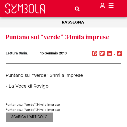
RASSEGNA
Puntano sul “verde” 34mila imprese
Facebook
Twitter
Linked
C
Lettura
0
min.
15 Gennaio 2013
Li
Puntano sul "verde" 34mila imprese
- La Voce di Rovigo
Puntano sul "verde" 34mila imprese
Puntano sul "verde" 34mila imprese
SCARICA L'ARTICOLO