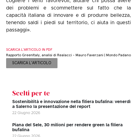
cogliere i venti favorevoli, aiutare chi possa avere
dei problemi e scommettere sul fatto che la
capacità italiana di innovare e di produrre bellezza,
tenendo saldi i piedi sul territorio, ci aiuta in questi
passaggi».
SCARICA L’ARTICOLO IN PDF
Rapporto GreenItaly, analisi di Realacci - Mauro Faverzani | Mondo Padano
SCARICA L'ARTICOLO
Scelti per te
Sostenibilità e innovazione nella filiera bufalina: venerdì
a Salerno la presentazione del report
22 Giugno 2026
Piana del Sele, 30 milioni per rendere green la filiera
bufalina
22 Giugno 2026