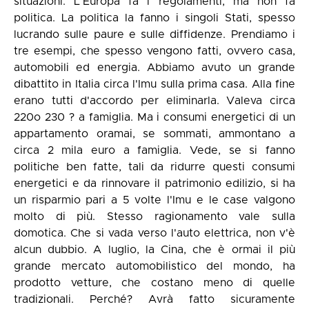
situazioni. L'Europa fa i regolamenti, ma non fa
politica. La politica la fanno i singoli Stati, spesso
lucrando sulle paure e sulle diffidenze. Prendiamo i
tre esempi, che spesso vengono fatti, ovvero casa,
automobili ed energia. Abbiamo avuto un grande
dibattito in Italia circa l'Imu sulla prima casa. Alla fine
erano tutti d'accordo per eliminarla. Valeva circa
220o 230 ? a famiglia. Ma i consumi energetici di un
appartamento oramai, se sommati, ammontano a
circa 2 mila euro a famiglia. Vede, se si fanno
politiche ben fatte, tali da ridurre questi consumi
energetici e da rinnovare il patrimonio edilizio, si ha
un risparmio pari a 5 volte l'Imu e le case valgono
molto di più. Stesso ragionamento vale sulla
domotica. Che si vada verso l'auto elettrica, non v'è
alcun dubbio. A luglio, la Cina, che è ormai il più
grande mercato automobilistico del mondo, ha
prodotto vetture, che costano meno di quelle
tradizionali. Perché? Avrà fatto sicuramente