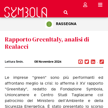
RASSEGNA
Rapporto GreenItaly, analisi di
Realacci
Facebook
Twitter
Linked
C
Lettura
5
min.
08 Novembre 2024
Li
Le imprese "green" sono più performanti ed
affrontano meglio la crisi: lo afferma il XV rapporto
"GreenItaly", redatto da Fondazione Symbola,
Unioncamere e Centro Studi Tagliacarne col
patrocinio del Ministero dell'Ambiente e della
Sicurezza Energetica. È stato presentato lo scorso