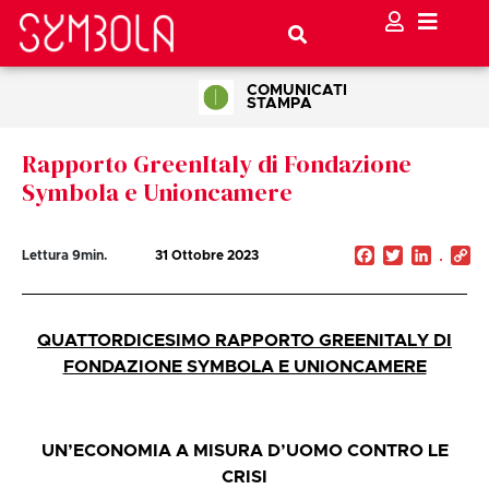
COMUNICATI
STAMPA
Rapporto GreenItaly di Fondazione
Symbola e Unioncamere
Facebook
Twitter
Linked
C
Lettura
9
min.
31 Ottobre 2023
Li
QUATTORDICESIMO RAPPORTO GREENITALY DI
FONDAZIONE SYMBOLA E UNIONCAMERE
UN’ECONOMIA A MISURA D’UOMO CONTRO LE
CRISI