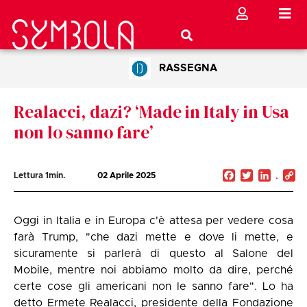
RASSEGNA
Realacci, dazi? ‘Made in Italy in Usa
non lo sanno fare’
Facebook
Twitter
Linked
C
Lettura
1
min.
02 Aprile 2025
Li
Oggi in Italia e in Europa c'è attesa per vedere cosa
farà Trump, "che dazi mette e dove li mette, e
sicuramente si parlerà di questo al Salone del
Mobile, mentre noi abbiamo molto da dire, perché
certe cose gli americani non le sanno fare". Lo ha
detto Ermete Realacci, presidente della Fondazione