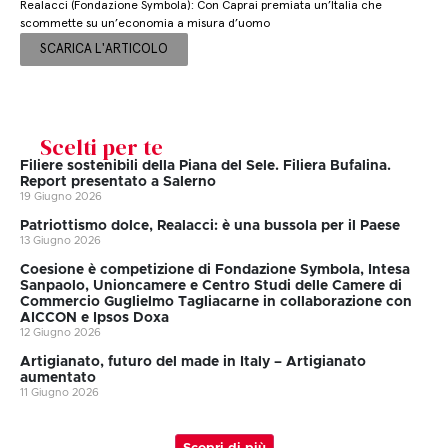
Realacci (Fondazione Symbola): Con Caprai premiata un’Italia che
scommette su un’economia a misura d’uomo
SCARICA L'ARTICOLO
Scelti per te
Filiere sostenibili della Piana del Sele. Filiera Bufalina.
Report presentato a Salerno
19 Giugno 2026
Patriottismo dolce, Realacci: è una bussola per il Paese
13 Giugno 2026
Coesione è competizione di Fondazione Symbola, Intesa
Sanpaolo, Unioncamere e Centro Studi delle Camere di
Commercio Guglielmo Tagliacarne in collaborazione con
AICCON e Ipsos Doxa
12 Giugno 2026
Artigianato, futuro del made in Italy – Artigianato
aumentato
11 Giugno 2026