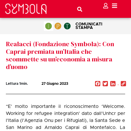
COMUNICATI
STAMPA
Realacci (Fondazione Symbola): Con
Caprai premiata un’Italia che
scommette su un’economia a misura
d’uomo
Facebook
Twitter
Linked
C
Lettura
1
min.
27 Giugno 2023
Li
“E’ molto importante il riconoscimento ‘Welcome.
Working for refugee integration’ dato dall'Unhcr per
l'Italia (l’Agenzia Onu per i Rifugiati), la Santa Sede e
San Marino ad Arnaldo Caprai di Montefalco. La