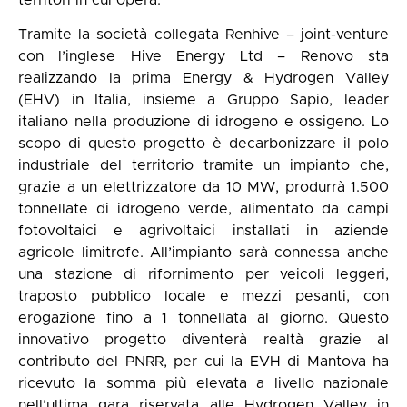
territori in cui opera.
Tramite la società collegata Renhive – joint-venture
con l’inglese Hive Energy Ltd – Renovo sta
realizzando la prima Energy & Hydrogen Valley
(EHV) in Italia, insieme a Gruppo Sapio, leader
italiano nella produzione di idrogeno e ossigeno. Lo
scopo di questo progetto è decarbonizzare il polo
industriale del territorio tramite un impianto che,
grazie a un elettrizzatore da 10 MW, produrrà 1.500
tonnellate di idrogeno verde, alimentato da campi
fotovoltaici e agrivoltaici installati in aziende
agricole limitrofe. All’impianto sarà connessa anche
una stazione di rifornimento per veicoli leggeri,
traposto pubblico locale e mezzi pesanti, con
erogazione fino a 1 tonnellata al giorno. Questo
innovativo progetto diventerà realtà grazie al
contributo del PNRR, per cui la EVH di Mantova ha
ricevuto la somma più elevata a livello nazionale
nell’ultima gara riservata alle Hydrogen Valley in