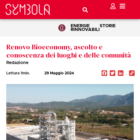
ENERGIE
STORIE
RINNOVABILI
Renovo Bioeconomy, ascolto e
conoscenza dei luoghi e delle comunità
Redazione
Facebook
Twitter
Linked
C
Lettura
1
min.
29 Maggio 2024
Li