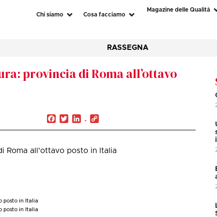
Magazine delle Qualità
Chi siamo
Cosa facciamo
RASSEGNA
ra: provincia di Roma all’ottavo
Facebook
Twitter
LinkedIn
Copy
Link
i Roma all'ottavo posto in Italia
posto in Italia
posto in Italia