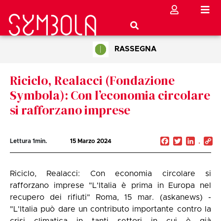
RASSEGNA
Riciclo, Realacci (Fondazione
Symbola): Con l’economia circolare
si rafforzano imprese
Facebook
Twitter
Linked
C
Lettura
1
min.
15 Marzo 2024
Li
Riciclo, Realacci: Con economia circolare si
rafforzano imprese "L'Italia è prima in Europa nel
recupero dei rifiuti" Roma, 15 mar. (askanews) -
"L'Italia può dare un contributo importante contro la