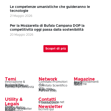
Le competenze umanistiche che guideranno le
tecnologie
21 Maggio 2026
Per la Mozzarella di Bufala Campana DOP la
competitività oggi passa dalla sostenibilità
20 Maggio 2026
Scopri di più
Temi
Network
Magazine
Innovazione &
Comitato Promotori
Approfondimenti
Snack
Storie
Rubriche
Sostenibilità
(54)
News
Design & Cultura
Comitato Scientifico
Coesione & Reti
Territori & Comunità
(73)
Soci (160)
Autori (106)
Partner (139)
Utility &
Contatti
info@symbola.net
T.0645422601
Legals
Newsletter
Team
Cookie Policy
Privacy Policy
Privacy Newsletter
Iscriviti qui
Statuto
Bilanci