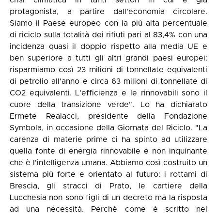
crisi climatica in tanti settori in cui è già
protagonista, a partire dall'economia circolare.
Siamo il Paese europeo con la più alta percentuale
di riciclo sulla totalità dei rifiuti pari al 83,4% con una
incidenza quasi il doppio rispetto alla media UE e
ben superiore a tutti gli altri grandi paesi europei:
risparmiamo così 23 milioni di tonnellate equivalenti
di petrolio all'anno e circa 63 milioni di tonnellate di
CO2 equivalenti. L'efficienza e le rinnovabili sono il
cuore della transizione verde". Lo ha dichiarato
Ermete Realacci, presidente della Fondazione
Symbola, in occasione della Giornata del Riciclo. "La
carenza di materie prime ci ha spinto ad utilizzare
quella fonte di energia rinnovabile e non inquinante
che è l'intelligenza umana. Abbiamo così costruito un
sistema più forte e orientato al futuro: i rottami di
Brescia, gli stracci di Prato, le cartiere della
Lucchesia non sono figli di un decreto ma la risposta
ad una necessità. Perché come è scritto nel