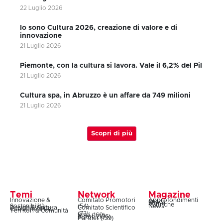
22 Luglio 2026
Io sono Cultura 2026, creazione di valore e di
innovazione
21 Luglio 2026
Piemonte, con la cultura si lavora. Vale il 6,2% del Pil
21 Luglio 2026
Cultura spa, in Abruzzo è un affare da 749 milioni
21 Luglio 2026
Scopri di più
Temi
Network
Magazine
Innovazione &
Comitato Promotori
Approfondimenti
Snack
Storie
Rubriche
Sostenibilità
(54)
News
Design & Cultura
Comitato Scientifico
Coesione & Reti
Territori & Comunità
(73)
Soci (160)
Autori (106)
Partner (139)