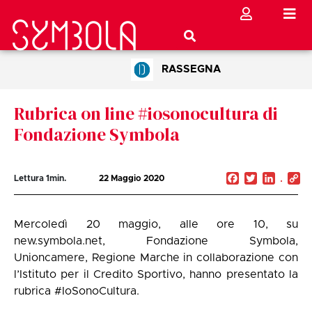
RASSEGNA
Rubrica on line #iosonocultura di
Fondazione Symbola
Facebook
Twitter
Linked
C
Lettura
1
min.
22 Maggio 2020
Li
Mercoledì 20 maggio, alle ore 10, su
new.symbola.net, Fondazione Symbola,
Unioncamere, Regione Marche in collaborazione con
l’Istituto per il Credito Sportivo, hanno presentato la
rubrica #IoSonoCultura.