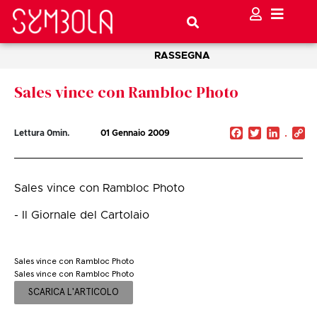
RASSEGNA
Sales vince con Rambloc Photo
Facebook
Twitter
Linked
C
Lettura
0
min.
01 Gennaio 2009
Li
Sales vince con Rambloc Photo
- Il Giornale del Cartolaio
Sales vince con Rambloc Photo
Sales vince con Rambloc Photo
SCARICA L'ARTICOLO