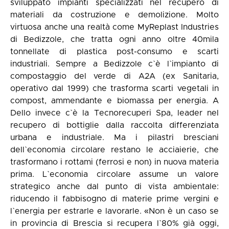
sviluppato impianti specializzati nel recupero di
materiali da costruzione e demolizione. Molto
virtuosa anche una realtà come MyReplast Industries
di Bedizzole, che tratta ogni anno oltre 40mila
tonnellate di plastica post-consumo e scarti
industriali. Sempre a Bedizzole c`è l`impianto di
compostaggio del verde di A2A (ex Sanitaria,
operativo dal 1999) che trasforma scarti vegetali in
compost, ammendante e biomassa per energia. A
Dello invece c`è la Tecnorecuperi Spa, leader nel
recupero di bottiglie dalla raccolta differenziata
urbana e industriale. Ma i pilastri bresciani
dell`economia circolare restano le acciaierie, che
trasformano i rottami (ferrosi e non) in nuova materia
prima. L`economia circolare assume un valore
strategico anche dal punto di vista ambientale:
riducendo il fabbisogno di materie prime vergini e
l`energia per estrarle e lavorarle. «Non è un caso se
in provincia di Brescia si recupera l`80% già oggi,