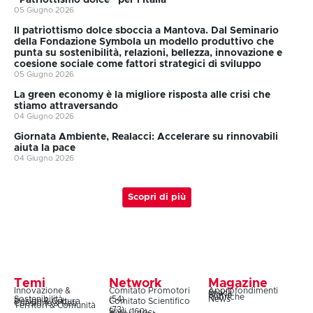
“Patriottismo dolce” per l’Italia
05 Giugno 2026
Il patriottismo dolce sboccia a Mantova. Dal Seminario
della Fondazione Symbola un modello produttivo che
punta su sostenibilità, relazioni, bellezza, innovazione e
coesione sociale come fattori strategici di sviluppo
05 Giugno 2026
La green economy è la migliore risposta alle crisi che
stiamo attraversando
04 Giugno 2026
Giornata Ambiente, Realacci: Accelerare su rinnovabili
aiuta la pace
04 Giugno 2026
Scopri di più
Temi
Network
Magazine
Innovazione &
Comitato Promotori
Approfondimenti
Snack
Storie
Rubriche
Sostenibilità
(54)
News
Design & Cultura
Comitato Scientifico
Coesione & Reti
Territori & Comunità
(73)
Soci (160)