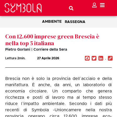
AMBIENTE
RASSEGNA
Con 12.600 imprese green Brescia è
nella top 5 italiana
Pietro Gorlani | Corriere della Sera
Facebook
Twitter
Linked
C
Lettura
2
min.
27 Aprile 2026
Li
Brescia non è solo la provincia dell`acciaio e della
manifattura. È anche, da anni, un laboratorio di
economia circolare. Un comparto che genera
ricchezza e posti di lavoro ma al tempo stesso
riduce l`impatto ambientale. Secondo i dati più
recenti di Symbola -Unioncamere nella nostra
provincia operano circa 12.600 imprese eco-