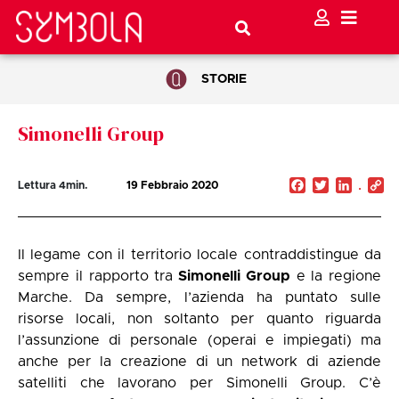
STORIE
Simonelli Group
Facebook
Twitter
Linked
C
Lettura
4
min.
19 Febbraio 2020
Li
Il legame con il territorio locale contraddistingue da
sempre il rapporto tra
Simonelli Group
e la regione
Marche. Da sempre, l’azienda ha puntato sulle
risorse locali, non soltanto per quanto riguarda
l’assunzione di personale (operai e impiegati) ma
anche per la creazione di un network di aziende
satelliti che lavorano per Simonelli Group. C’è