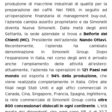
produzione di macchine industriali di qualità per la
preparazione del caffè. Nel 1969, in seguito ad
un’operazione finanziaria di management buy-out,
l’azienda cambia assetto proprietario e da Simonelli
diventa Nuova Simonelli. Dalla metà degli anni
Settanta, la sede aziendale si trova a
Belforte del
Chienti (MC)
. Presidente dell’azienda:
Nando Ottavi.
Recentemente, l’azienda ha cambiato
denominazione in Simonelli Group. Dopo
l’espansione in Italia, nel corso degli anni è arrivato
anche l’ampliamento delle attività all’estero:
attualmente, l’azienda ha operazioni in
121 Paesi nel
mondo
ed esporta il
94% della produzione,
che
viene realizzata completamente in Italia. Oltre alle
filiali negli Stati Uniti e agli uffici commerciali in
Canada, Cina, Singapore, Francia, Spagna, Inghilterra,
la rete commerciale di Simonelli Group conta
oltre
800 concessionari dislocati in ogni continente
. L’età
media dei dipendenti, che oggi sono 115, è di 32,7