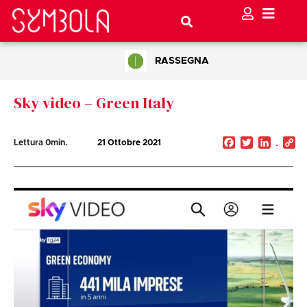
RASSEGNA
Sky video – Green Italy
Facebook
Twitter
Linked
C
Lettura
0
min.
21 Ottobre 2021
Li