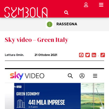
RASSEGNA
Sky video – Green Italy
Facebook
Twitter
Linked
C
Lettura
0
min.
21 Ottobre 2021
Li