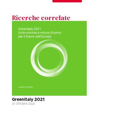
Ricerche correlate
GreenItaly 2021
21 Ottobre 2021