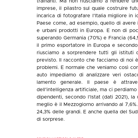
trainanti. Ma non riusciamo a rendere un
imprese, il pilastro sul quale costruire f
incarica di fotografare l'Italia migliore in
Paese come, ad esempio, quello di avere il p
e urbani prodotti in Europa. E non di po
superando Germania (70%) e Francia (64,5%
il primo esportatore in Europa e second
riusciamo a sorprendere tutti gli istitut
previsto. Il racconto che facciamo di noi
problemi. E normale che veniamo così cont
auto impediamo di analizzare veri ostacol
lamento generale. Il paese è attraver
dell'intelligenza artificiale, ma ci perdiam
dipendenti, secondo l'Istat (dati 2021), la
meglio è il Mezzogiorno arrivando al 7,6%.
24,3% delle grandi. E anche quella del Sud
di sorprese.