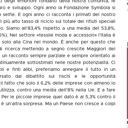
o degli embrioni fondanti della nostra comunità, le
uturo e sviluppo. Ogni anno la Fondazione Symbola si
 io selfie. E ogni anno ci racconta i primati del nostro
iù alto tasso di riciclo sul totale dei rifiuti speciali
co. Siamo all'83,4% rispetto a una media del 53,8%,
). Nel settore «tessile moda e accessori» l'Italia è
o solo alla Cina nel mondo. È anche per questo che
i di ricerca mettendo a segno crescite Maggiori del
 è un racconto sempre parziale e sempre orientato ai
inuamente sottostimati nelle nostre potenzialità. Ci
i e finti alibi, preferiamo annegare il tutto in un
sato dal dibattito sui rischi e le opportunità
o il fatto che solo il 6,2% delle imprese con almeno io
 utilizza, contro una media dell'8% nella Ue. E a fare
 Per le piccole imprese quel dato è al 5,3% contro il
 è un'altra sorpresa. Ma un Paese non cresce a colpi