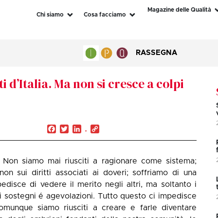
Magazine delle Qualità
Chi siamo
Cosa facciamo
RASSEGNA
i d’Italia. Ma non si cresce a colpi
Facebook
Twitter
LinkedIn
Copy
Link
. Non siamo mai riusciti a ragionare come sistema;
on sui diritti associati ai doveri; soffriamo di una
disce di vedere il merito negli altri, ma soltanto i
ti sostegni é agevolazioni. Tutto questo ci impedisce
comunque siamo riusciti a creare e farle diventare