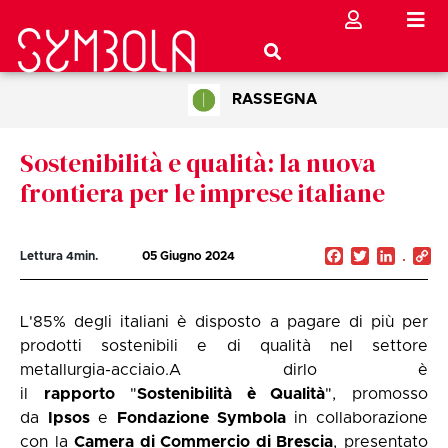
RASSEGNA
Sostenibilità e qualità: la nuova
frontiera per le imprese italiane
Facebook
Twitter
Linked
C
Lettura
4
min.
05 Giugno 2024
Li
L'85% degli italiani è disposto a pagare di più per
prodotti sostenibili e di qualità nel settore
metallurgia-acciaio.A dirlo è
il
rapporto
"
Sostenibilità è Qualità
", promosso
da
Ipsos
e
Fondazione Symbola
in collaborazione
con la
Camera di Commercio di Brescia
, presentato