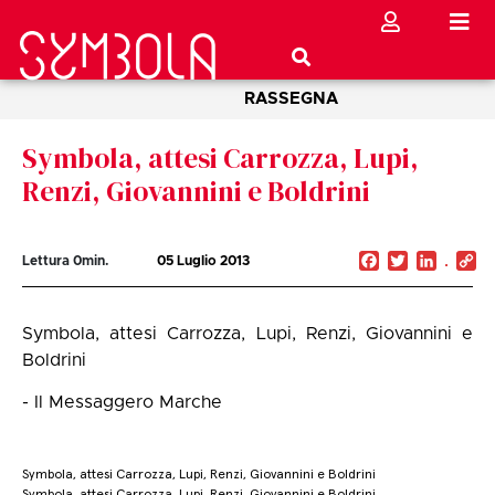
RASSEGNA
Symbola, attesi Carrozza, Lupi,
Renzi, Giovannini e Boldrini
Facebook
Twitter
Linked
C
Lettura
0
min.
05 Luglio 2013
Li
Symbola, attesi Carrozza, Lupi, Renzi, Giovannini e
Boldrini
- Il Messaggero Marche
Symbola, attesi Carrozza, Lupi, Renzi, Giovannini e Boldrini
Symbola, attesi Carrozza, Lupi, Renzi, Giovannini e Boldrini