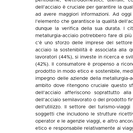
dell'acciaio è cruciale per garantire la qu
ad avere maggiori informazioni. Ad oggi i
l'elemento che garantisce la qualità dell'ac
dunque la verifica della sua durata. I ci
metallurgia-acciaio potrebbero fare di più 
c'è uno sforzo delle imprese del settore 
acciaio la sostenibilità è associata alla 
lavoratori (44%), si investe in ricerca e s
(42%). Il consumatore è propenso a ricono
prodotto in modo etico e sostenibile, media
impegno delle aziende della metallurgia-acc
ambito dove ritengono cruciale questo sfo
dell'acciaio afferiscono soprattutto all
dell'acciaio semilavorato o del prodotto fi
dell'utilizzo. Il settore del turismo-viagg
soggetti che includono le strutture ricetti
operator e le agenzie viaggi, e altro ancora
etico e responsabile relativamente ai viagg