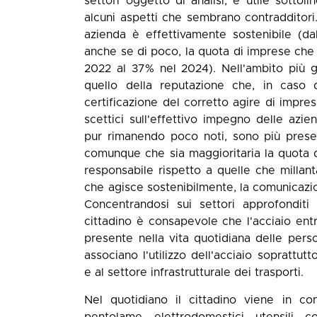
settori oggetto di analisi, è utile sott
alcuni aspetti che sembrano contradditori
azienda è effettivamente sostenibile (
anche se di poco, la quota di imprese che 
2022 al 37% nel 2024). Nell'ambito più ge
quello della reputazione che, in caso d
certificazione del corretto agire di impre
scettici sull'effettivo impegno delle azi
pur rimanendo poco noti, sono più presen
comunque che sia maggioritaria la quota
responsabile rispetto a quelle che millan
che agisce sostenibilmente, la comunicazio
Concentrandosi sui settori approfonditi
cittadino è consapevole che l'acciaio en
presente nella vita quotidiana delle person
associano l'utilizzo dell'acciaio soprattutt
e al settore infrastrutturale dei trasporti.
Nel quotidiano il cittadino viene in con
pentolame, elettrodomestici, utensili, 