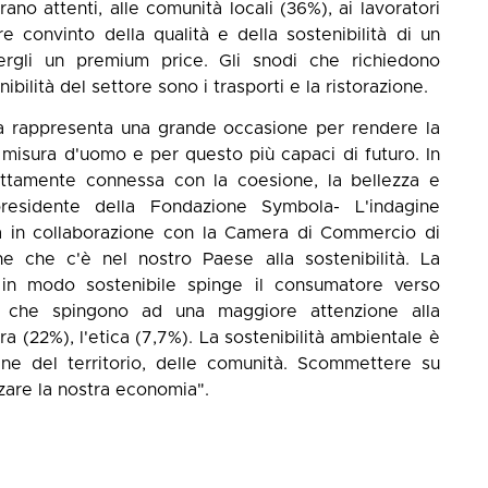
ano attenti, alle comunità locali (36%), ai lavoratori
e convinto della qualità e della sostenibilità di un
cergli un premium price. Gli snodi che richiedono
bilità del settore sono i trasporti e la ristorazione.
ma rappresenta una grande occasione per rendere la
 misura d'uomo e per questo più capaci di futuro. In
strettamente connessa con la coesione, la bellezza e
presidente della Fondazione Symbola- L'indagine
 in collaborazione con la Camera di Commercio di
e che c'è nel nostro Paese alla sostenibilità. La
 in modo sostenibile spinge il consumatore verso
er che spingono ad una maggiore attenzione alla
ura (22%), l'etica (7,7%). La sostenibilità ambientale è
ene del territorio, delle comunità. Scommettere su
orzare la nostra economia".