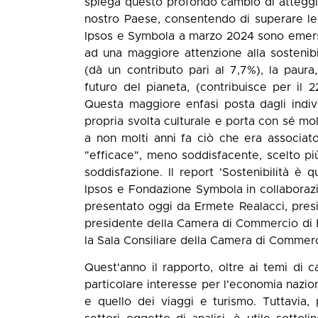
spiega questo profondo cambio di atteggi
nostro Paese, consentendo di superare le
Ipsos e Symbola a marzo 2024 sono emersi d
ad una maggiore attenzione alla sostenibil
(dà un contributo pari al 7,7%), la paura,
futuro del pianeta, (contribuisce per il 
Questa maggiore enfasi posta dagli indiv
propria svolta culturale e porta con sé mol
a non molti anni fa ciò che era associat
"efficace", meno soddisfacente, scelto pi
soddisfazione. Il report 'Sostenibilità è 
Ipsos e Fondazione Symbola in collaboraz
presentato oggi da Ermete Realacci, pre
presidente della Camera di Commercio di B
la Sala Consiliare della Camera di Commerc
Quest'anno il rapporto, oltre ai temi di c
particolare interesse per l'economia naziona
e quello dei viaggi e turismo. Tuttavia, 