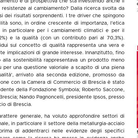
amento e di prospettiva che sta investendo anche il
 resistenze al cambiamento? Dalla ricerca svolta da
ei risultati sorprendenti. I tre driver che spingono
ità sono, in ordine crescente di importanza, l'etica
 in particolare per i cambiamenti climatici e per il
22%) e la qualità (con un contributo pari al 70,3%).
idui sul concetto di qualità rappresenta una vera e
te implicazioni di grande interesse. Innanzitutto, fino
o alla sostenibilità rappresentava un prodotto meno
ù per una questione valoriale a scapito di una piena
qualità', arrivato alla seconda edizione, promosso da
ione con la Camera di Commercio di Brescia è stato
sidente della Fondazione Symbola; Roberto Saccone,
rescia; Nando Pagnoncelli, presidente Ipsos, presso
io di Brescia.
arattere generale, ha voluto approfondire settori di
le, in particolare il settore della metallurgia-acciaio
prima di addentrarci nelle evidenze degli specifici