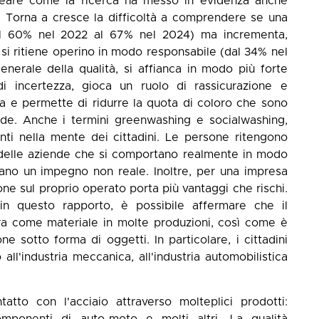
olineare come la ricerca ha messo in evidenza anche
. Torna a cresce la difficoltà a comprendere se una
dal 60% nel 2022 al 67% nel 2024) ma incrementa,
si ritiene operino in modo responsabile (dal 34% nel
nerale della qualità, si affianca in modo più forte
i incertezza, gioca un ruolo di rassicurazione e
sa e permette di ridurre la quota di coloro che sono
ende. Anche i termini greenwashing e socialwashing,
ti nella mente dei cittadini. Le persone ritengono
 delle aziende che si comportano realmente in modo
tano un impegno non reale. Inoltre, per una impresa
ne sul proprio operato porta più vantaggi che rischi.
 in questo rapporto, è possibile affermare che il
tra come materiale in molte produzioni, così come è
e sotto forma di oggetti. In particolare, i cittadini
o all'industria meccanica, all'industria automobilistica
tatto con l'acciaio attraverso molteplici prodotti:
componenti di auto-moto e molti altri. La qualità