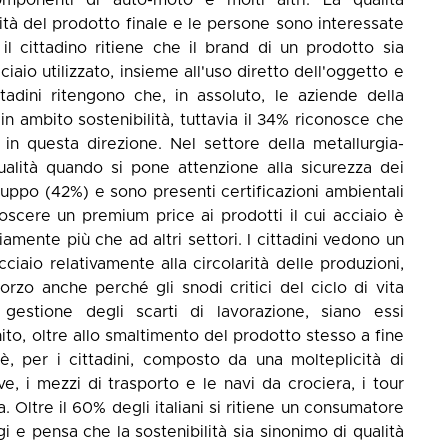
alità del prodotto finale e le persone sono interessate
l cittadino ritiene che il brand di un prodotto sia
ciaio utilizzato, insieme all'uso diretto dell'oggetto e
ttadini ritengono che, in assoluto, le aziende della
in ambito sostenibilità, tuttavia il 34% riconosce che
in questa direzione. Nel settore della metallurgia-
qualità quando si pone attenzione alla sicurezza dei
viluppo (42%) e sono presenti certificazioni ambientali
scere un premium price ai prodotti il cui acciaio è
mente più che ad altri settori. I cittadini vedono un
iaio relativamente alla circolarità delle produzioni,
rzo anche perché gli snodi critici del ciclo di vita
a gestione degli scarti di lavorazione, siano essi
nito, oltre allo smaltimento del prodotto stesso a fine
i è, per i cittadini, composto da una molteplicità di
ve, i mezzi di trasporto e le navi da crociera, i tour
. Oltre il 60% degli italiani si ritiene un consumatore
i e pensa che la sostenibilità sia sinonimo di qualità