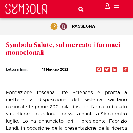
RASSEGNA
Symbola Salute, sul mercato i farmaci
monoclonali
Facebook
Twitter
Linked
C
Lettura
1
min.
11 Maggio 2021
Li
Fondazione toscana Life Sciences è pronta a
mettere a disposizione del sistema sanitario
nazionale le prime 200 mila dosi del farmaco basato
su anticorpi monclonali messo a punto a Siena entro
luglio. Lo ha annunciato ieri il presidente Fabrizio
Landi, in occasione della presentazione della ricerca