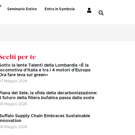
Seminario Estivo
Entra in Symbola
Scelti per te
Sotto la lente Talenti della Lombardia «È la
locomotiva d’Italia e tra i 4 motori d’Europa
Ora fare leva sul green»
07 Maggio 2026
Piana del Sele, la sfida della decarbonizzazione:
il futuro della filiera bufalina passa dalla soste
06 Maggio 2026
Buffalo Supply Chain Embraces Sustainable
Innovation
06 Maggio 2026