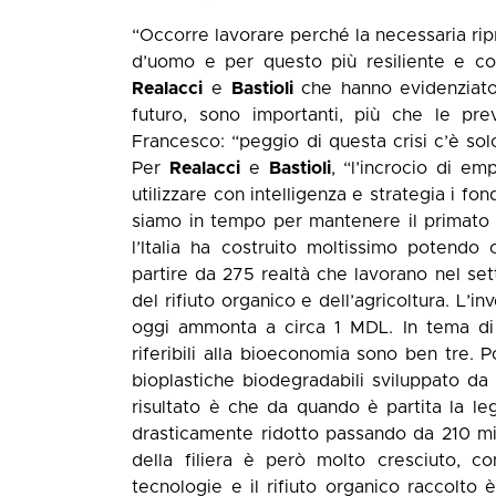
“Occorre lavorare perché la necessaria rip
d’uomo e per questo più resiliente e com
Realacci
e
Bastioli
che hanno evidenziato
futuro, sono importanti, più che le pre
Francesco: “peggio di questa crisi c’è solo
Per
Realacci
e
Bastioli
, “l’incrocio di e
utilizzare con intelligenza e strategia i f
siamo in tempo per mantenere il primato 
l’Italia ha costruito moltissimo potend
partire da 275 realtà che lavorano nel set
del rifiuto organico e dell’agricoltura. L’i
oggi ammonta a circa 1 MDL. In tema di i
riferibili alla bioeconomia sono ben tre. P
bioplastiche biodegradabili sviluppato da q
risultato è che da quando è partita la leg
drasticamente ridotto passando da 210 mila
della filiera è però molto cresciuto, c
tecnologie e il rifiuto organico raccolto 