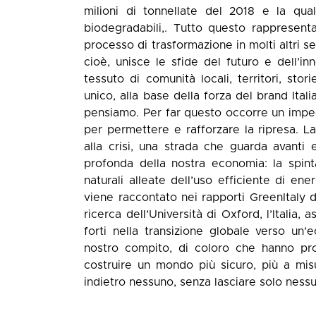
milioni di tonnellate del 2018 e la qua
biodegradabili,. Tutto questo rappresenta
processo di trasformazione in molti altri set
cioè, unisce le sfide del futuro e dell’i
tessuto di comunità locali, territori, st
unico, alla base della forza del brand Ital
pensiamo. Per far questo occorre un impeg
per permettere e rafforzare la ripresa. L
alla crisi, una strada che guarda avanti 
profonda della nostra economia: la spinta
naturali alleate dell’uso efficiente di ene
viene raccontato nei rapporti GreenItaly
ricerca dell’Università di Oxford, l’Italia,
forti nella transizione globale verso un’
nostro compito, di coloro che hanno pr
costruire un mondo più sicuro, più a misu
indietro nessuno, senza lasciare solo ness