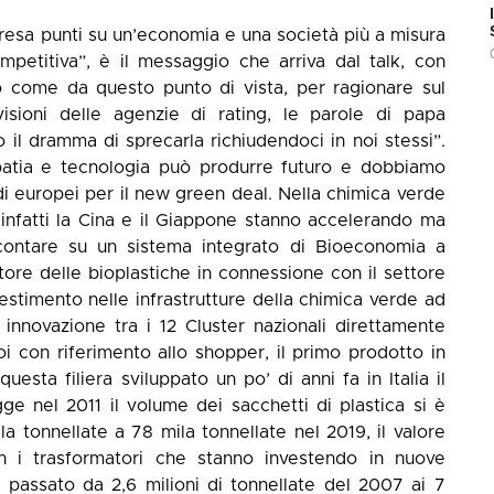
resa punti su un’economia e una società più a misura
petitiva”, è il messaggio che arriva dal talk, con
 come da questo punto di vista, per ragionare sul
visioni delle agenzie di rating, le parole di papa
 il dramma di sprecarla richiudendoci in noi stessi”.
mpatia e tecnologia può produrre futuro e dobbiamo
ondi europei per il new green deal. Nella chimica verde
infatti la Cina e il Giappone stanno accelerando ma
o contare su un sistema integrato di Bioeconomia a
tore delle bioplastiche in connessione con il settore
nvestimento nelle infrastrutture della chimica verde ad
nnovazione tra i 12 Cluster nazionali direttamente
oi con riferimento allo shopper, il primo prodotto in
uesta filiera sviluppato un po’ di anni fa in Italia il
ge nel 2011 il volume dei sacchetti di plastica si è
 tonnellate a 78 mila tonnellate nel 2019, il valore
on i trasformatori che stanno investendo in nuove
è passato da 2,6 milioni di tonnellate del 2007 ai 7