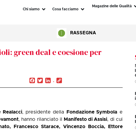
Magazine delle Qualità
Chi siamo
Cosa facciamo
RASSEGNA
oli: green deal e coesione per
Facebook
Twitter
LinkedIn
Copy
Link
 Realacci
, presidente della
Fondazione Symbola
e
ovamont
, hanno rilanciato il
Manifesto di Assisi
, di cui
nato, Francesco Starace, Vincenzo Boccia, Ettore