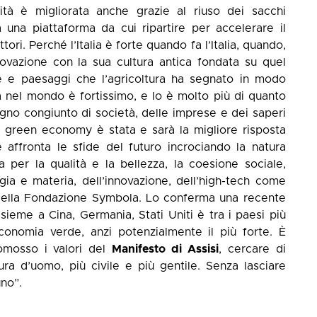
lità è migliorata anche grazie al riuso dei sacchi
 una piattaforma da cui ripartire per accelerare il
tori. Perché l’Italia è forte quando fa l’Italia, quando,
nnovazione con la sua cultura antica fondata su quel
orie e paesaggi che l’agricoltura ha segnato in modo
ia nel mondo è fortissimo, e lo è molto più di quanto
no congiunto di società, delle imprese e dei saperi
a green economy è stata e sarà la migliore risposta
e affronta le sfide del futuro incrociando la natura
 per la qualità e la bellezza, la coesione sociale,
rgia e materia, dell’innovazione, dell’high-tech come
 della Fondazione Symbola. Lo conferma una recente
 assieme a Cina, Germania, Stati Uniti è tra i paesi più
economia verde, anzi potenzialmente il più forte. È
omosso i valori del
Manifesto di Assisi
, cercare di
ra d’uomo, più civile e più gentile. Senza lasciare
uno”.