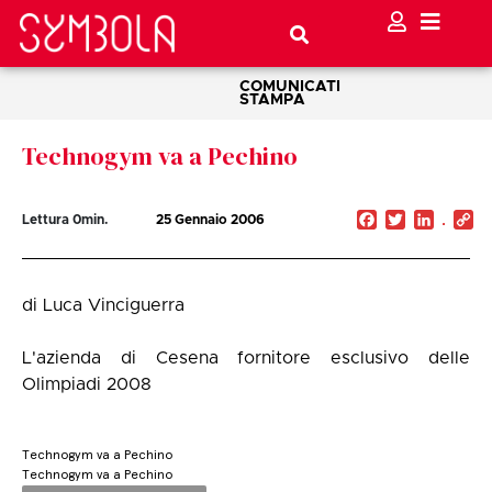
COMUNICATI
STAMPA
Technogym va a Pechino
Facebook
Twitter
Linked
C
Lettura
0
min.
25 Gennaio 2006
Li
di Luca Vinciguerra
L'azienda di Cesena fornitore esclusivo delle
Olimpiadi 2008
Technogym va a Pechino
Technogym va a Pechino