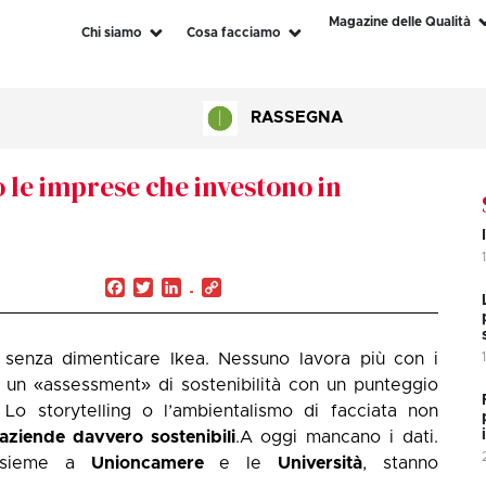
Magazine delle Qualità
Chi siamo
Cosa facciamo
RASSEGNA
 le imprese che investono in
Facebook
Twitter
LinkedIn
Copy
Link
i senza dimenticare Ikea. Nessuno lavora più con i
 un «assessment» di sostenibilità con un punteggio
. Lo storytelling o l’ambientalismo di facciata non
aziende davvero sostenibili
.A oggi mancano i dati.
nsieme a
Unioncamere
e le
Università
, stanno