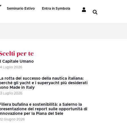
Seminario Estivo
Entra in Symbola
Scelti per te
Il Capitale Umano
14 Luglio 2026
La rotta del successo della nautica italiana:
perché gli yacht e i superyacht più desiderati
sono Made in Italy
13 Luglio 2026
Filiera bufalina e sostenibilità: a Salerno la
presentazione del report sulle opportunità di
innovazione per la Piana del Sele
22 Giugno 2026