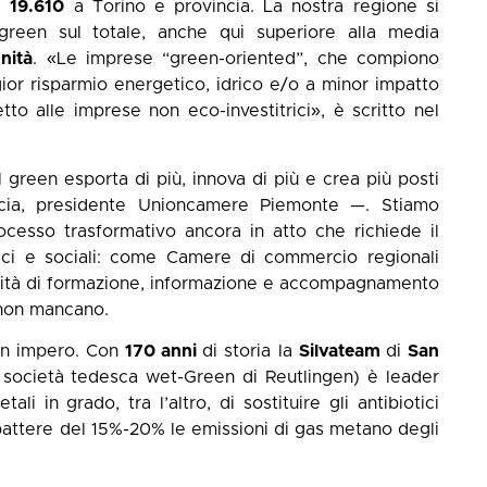
ui
19.610
a Torino e provincia. La nostra regione si
green sul totale, anche qui superiore alla media
nità
. «Le imprese “green-oriented”, che compiono
ior risparmio energetico, idrico e/o a minor impatto
tto alle imprese non eco-investitrici», è scritto nel
 green esporta di più, innova di più e crea più posti
ia, presidente Unioncamere Piemonte —. Stiamo
cesso trasformativo ancora in atto che richiede il
mici e sociali: come Camere di commercio regionali
tività di formazione, informazione e accompagnamento
 non mancano.
o un impero. Con
170 anni
di storia la
Silvateam
di
San
 società tedesca wet-Green di Reutlingen) è leader
li in grado, tra l’altro, di sostituire gli antibiotici
battere del 15%-20% le emissioni di gas metano degli