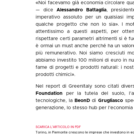
«Noi facevamo già economia circolare qua
— dice
Alessandro Battaglia
, presiden
imperativo assoluto per un qualsiasi im
qualche progetto che non lo sia». I mot
attentissimo a questi aspetti, per otten
rispettare certi parametri altrimenti si è 
è ormai un must anche perché ha un valore
più remunerativo. Noi siamo cresciuti m
abbiamo investito 100 milioni di euro in 
fame di progetti e prodotti naturali: i nost
prodotti chimici».
Nel report di GreenItaly sono citati dive
Foundation
per la tutela del suolo, l’
tecnologiche, la
BeonD
di
Grugliasco
spec
generazione, lo stesso hub per l’economia ci
SCARICA L’ARTICOLO IN PDF
Torino, in Piemonte crescono le imprese che investono in eco