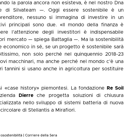
ndo la parola ancora non esisteva, è nel nostro Dna
te di Silvateam —. Oggi essere sostenibile è un
prenditore, nessuno si immagina di investire in un
ivi principali sono due. «Il mondo della finanza è
ere l’attenzione degli investitori è indispensabile
fuori mercato — spiega Battaglia —. Ma la sostenibilità
 economico in sé, se un progetto è sostenibile sarà
oltissimo, non solo perché nel quinquennio 2018-23
nuovi macchinari, ma anche perché nel mondo c’è una
ri tannini si usano anche in agricoltura per sostituire
rsi «case history» piemontesi. La fondazione
Re Soil
azienda
Dierre
che progetta soluzioni di chiusura
ializzata nello sviluppo di sistemi batteria di nuova
rcolare di Stellantis a Mirafiori.
sostenibilità | Corriere della Sera