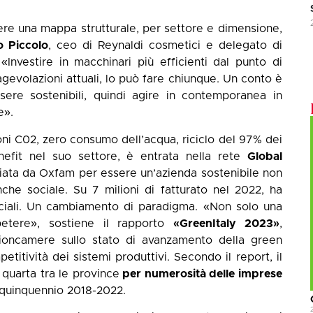
ere una mappa strutturale, per settore e dimensione,
 Piccolo
, ceo di Reynaldi cosmetici e delegato di
 «Investire in macchinari più efficienti dal punto di
agevolazioni attuali, lo può fare chiunque. Un conto è
ssere sostenibili, quindi agire in contemporanea in
e».
ni C02, zero consumo dell’acqua, riciclo del 97% dei
nefit nel suo settore, è entrata nella rete
Global
miata da Oxfam per essere un’azienda sostenibile non
che sociale. Su 7 milioni di fatturato nel 2022, ha
sociali. Un cambiamento di paradigma. «Non solo una
etere», sostiene il rapporto
«GreenItaly 2023»
,
ncamere sullo stato di avanzamento della green
petitività dei sistemi produttivi. Secondo il report, il
 quarta tra le province
per numerosità delle imprese
quinquennio 2018-2022.