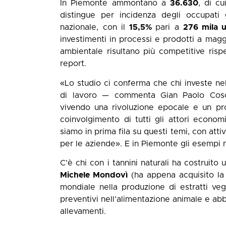
In Piemonte ammontano a
36.630
, di c
distingue per incidenza degli occupati 
nazionale, con il
15,5%
pari a
276 mila u
investimenti in processi e prodotti a magg
ambientale risultano più competitive rispe
report.
«Lo studio ci conferma che chi investe nel
di lavoro — commenta Gian Paolo Cosc
vivendo una rivoluzione epocale e un pro
coinvolgimento di tutti gli attori econo
siamo in prima fila su questi temi, con at
per le aziende». E in Piemonte gli esempi
C’è chi con i tannini naturali ha costruit
Michele Mondovì
(ha appena acquisito la
mondiale nella produzione di estratti vegeta
preventivi nell’alimentazione animale e ab
allevamenti.