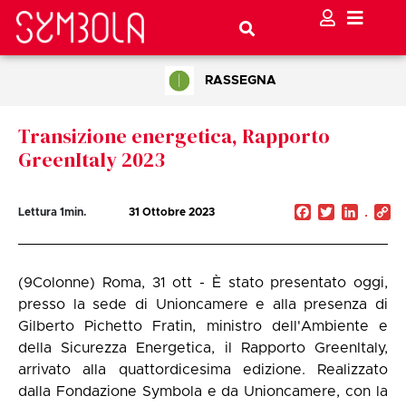
RASSEGNA
Transizione energetica, Rapporto
GreenItaly 2023
Facebook
Twitter
Linked
C
Lettura
1
min.
31 Ottobre 2023
Li
(9Colonne) Roma, 31 ott - È stato presentato oggi,
presso la sede di Unioncamere e alla presenza di
Gilberto Pichetto Fratin, ministro dell'Ambiente e
della Sicurezza Energetica, il Rapporto GreenItaly,
arrivato alla quattordicesima edizione. Realizzato
dalla Fondazione Symbola e da Unioncamere, con la