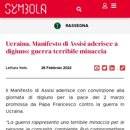
RASSEGNA
Ucraina. Manifesto di Assisi aderisce a
digiuno: guerra terribile minaccia
Facebook
Twitter
Linked
C
Lettura
1
min.
26 Febbraio 2022
Li
Il Manifesto di Assisi aderisce con convinzione alla
giornata di digiuno per la pace del 2 marzo
promossa da Papa Francesco contro la guerra in
Ucraina.
"La guerra rappresenta una terribile minaccia per le
persone, le comunità, l'ambiente. Può compromettere