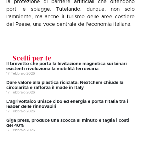
la protezione di barriere artificiali che difendono
porti e spiagge. Tutelando, dunque, non solo
l’ambiente, ma anche il turismo delle aree costiere
del Paese, una voce centrale dell’economia italiana.
Scelti per te
Il brevetto che porta la levitazione magnetica sui binari
esistenti rivoluziona la mobilità ferroviaria
17 Febbraio 2026
Dare valore alla plastica riciclata: Nextchem chiude la
circolarità e rafforza il made in Italy
17 Febbraio 2026
L’agrivoltaico unisce cibo ed energia e porta l’Italia tra i
leader delle rinnovabili
17 Febbraio 2026
Giga press, produce una scocca al minuto e taglia i costi
del 40%
17 Febbraio 2026