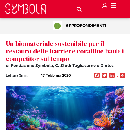
APPROFONDIMENTI
Un biomateriale sostenibile per il
restauro delle barriere coralline batte i
competitor sul tempo
di Fondazione Symbola, C. Studi Tagliacarne e Dintec
Facebook
Twitter
Linked
C
Lettura
3
min.
17 Febbraio 2026
Li