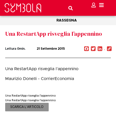
RASSEGNA
Una RestartApp risveglia l’appennino
Facebook
Twitter
Linked
C
Lettura
0
min.
21 Settembre 2015
Li
Una RestartApp risveglia l'appennino
Maurizio Donelli - CorrierEconomia
Una RestartApp risveglia l'appennino
Una RestartApp risveglia l'appennino
SCARICA L'ARTICOLO