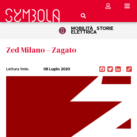
MOBILITÀ
STORIE
ELETTRICA
Zed Milano – Zagato
Facebook
Twitter
Linked
C
Lettura
1
min.
08 Luglio 2020
Li