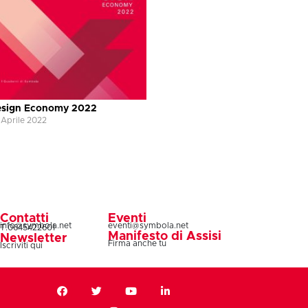
sign Economy 2022
 Aprile 2022
Contatti
Eventi
info@symbola.net
eventi@symbola.net
T.0645422601
Manifesto di Assisi
Newsletter
Firma anche tu
Iscriviti qui