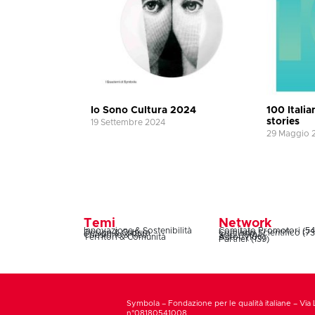
Io Sono Cultura 2024
100 Itali
stories
19 Settembre 2024
29 Maggio 
Temi
Network
Innovazione & Sostenibilità
Comitato Promotori (54
Design & Cultura
Comitato Scientifico (73
Coesione & Reti
Soci (160)
Territori & Comunità
Autori (106)
Partner (139)
Symbola – Fondazione per le qualità italiane – Via 
n°08180541008