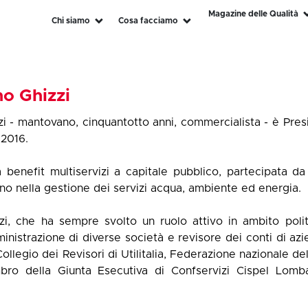
Magazine delle Qualità
Chi siamo
Cosa facciamo
no Ghizzi
zi - mantovano, cinquantotto anni, commercialista - è Pre
 2016.
 benefit multiservizi a capitale pubblico, partecipata 
no nella gestione dei servizi acqua, ambiente ed energia.
zi, che ha sempre svolto un ruolo attivo in ambito poli
ministrazione di diverse società e revisore dei conti di az
ollegio dei Revisori di Utilitalia, Federazione nazionale de
ro della Giunta Esecutiva di Confservizi Cispel Lomba