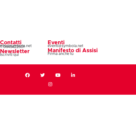
Contatti
Eventi
info@symbola.net
eventi@symbola.net
T.0645422601
Manifesto di Assisi
Newsletter
Firma anche tu
Iscriviti qui