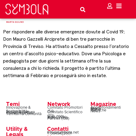
MARTA GULINO
Per rispondere alle diverse emergenze dovute al Covid 19;
Don Mauro Gazzelli Arciprete di ben tre parrocchie in
Provincia di Treviso. Ha attivato a Cessalto presso l’oratorio
un centro d’ascolto psico-educativo. Dove una Psicologa e
pedagogista per due giorni la settimana offre la sua
consulenza a chi lo richieda. Il progetto è partito l’ultima
settimana di Febbraio e proseguirà sino in estate.
Temi
Network
Magazine
Innovazione &
Comitato Promotori
Approfondimenti
Snack
Storie
Rubriche
Sostenibilità
(54)
News
Design & Cultura
Comitato Scientifico
Coesione & Reti
Territori & Comunità
(73)
Soci (160)
Autori (106)
Partner (139)
Utility &
Contatti
info@symbola.net
T.0645422601
Legals