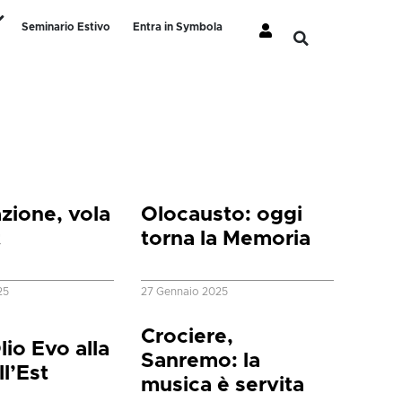
Seminario Estivo
Entra in Symbola
ione, vola
Olocausto: oggi
t
torna la Memoria
25
27 Gennaio 2025
Crociere,
Olio Evo alla
Sanremo: la
ll’Est
musica è servita