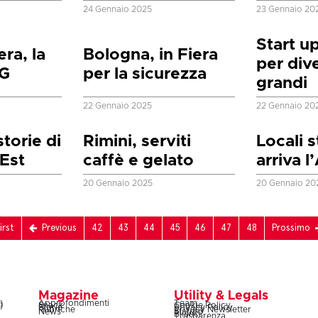
24 Gennaio 2025
23 Gennaio 20
Start u
ra, la
Bologna, in Fiera
per div
5G
per la sicurezza
grandi
22 Gennaio 2025
22 Gennaio 20
torie di
Rimini, serviti
Locali s
Est
caffè e gelato
arriva l
20 Gennaio 2025
20 Gennaio 20
irst
Previous
42
43
44
45
46
47
48
Prossimo
Magazine
Utility & Legals
)
Approfondimenti
Team
)
Snack
Cookie Policy
Storie
Privacy Policy
Rubriche
Privacy Newsletter
News
Statuto
Bilanci
Trasparenza