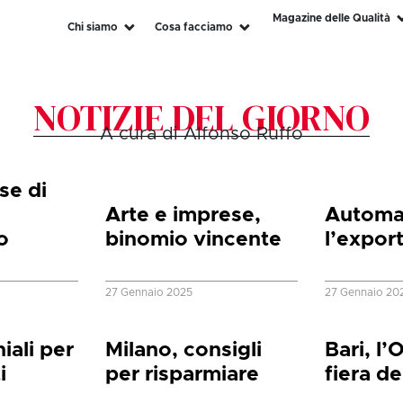
Magazine delle Qualità
Chi siamo
Cosa facciamo
NOTIZIE DEL GIORNO
A cura di Alfonso Ruffo
se di
Arte e imprese,
Automaz
o
binomio vincente
l’expor
27 Gennaio 2025
27 Gennaio 20
iali per
Milano, consigli
Bari, l’
i
per risparmiare
fiera de