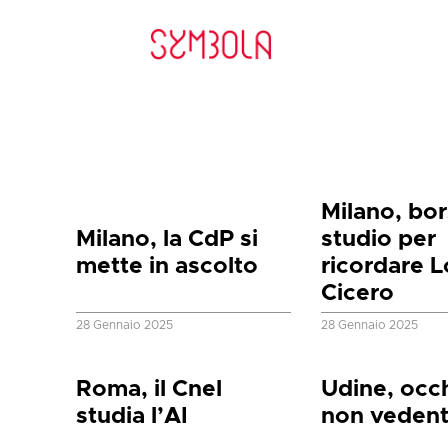
Milano, bor
Milano, la CdP si
studio per
mette in ascolto
ricordare L
Cicero
28 Gennaio 2025
28 Gennaio 2025
Roma, il Cnel
Udine, occh
studia l’AI
non vedent