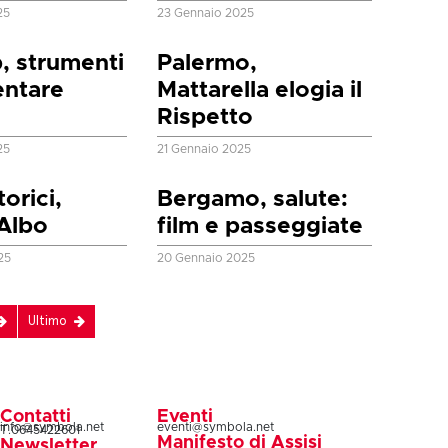
25
23 Gennaio 2025
p, strumenti
Palermo,
entare
Mattarella elogia il
Rispetto
25
21 Gennaio 2025
torici,
Bergamo, salute:
’Albo
film e passeggiate
25
20 Gennaio 2025
Ultimo
Contatti
Eventi
info@symbola.net
eventi@symbola.net
T.0645422601
Manifesto di Assisi
Newsletter