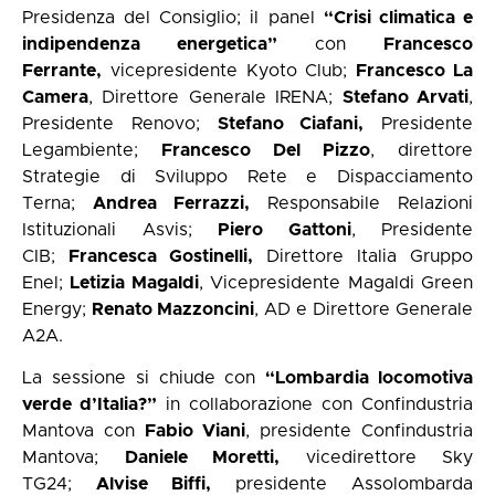
Presidenza del Consiglio; il panel
“
Crisi climatica e
indipendenza energetica”
con
Francesco
Ferrante,
vicepresidente Kyoto Club;
Francesco La
Camera
, Direttore Generale IRENA;
Stefano Arvati
,
Presidente Renovo;
Stefano Ciafani,
Presidente
Legambiente;
Francesco Del Pizzo
, direttore
Strategie di Sviluppo Rete e Dispacciamento
Terna;
Andrea Ferrazzi,
Responsabile Relazioni
Istituzionali Asvis;
Piero Gattoni
, Presidente
CIB;
Francesca Gostinelli,
Direttore Italia Gruppo
Enel;
Letizia Magaldi
, Vicepresidente Magaldi Green
Energy;
Renato
Mazzoncini
, AD e Direttore Generale
A2A.
La sessione si chiude con
“Lombardia locomotiva
verde d’Italia?”
in collaborazione con Confindustria
Mantova con
Fabio Viani
, presidente Confindustria
Mantova;
Daniele Moretti,
vicedirettore Sky
TG24;
Alvise Biffi,
presidente Assolombarda