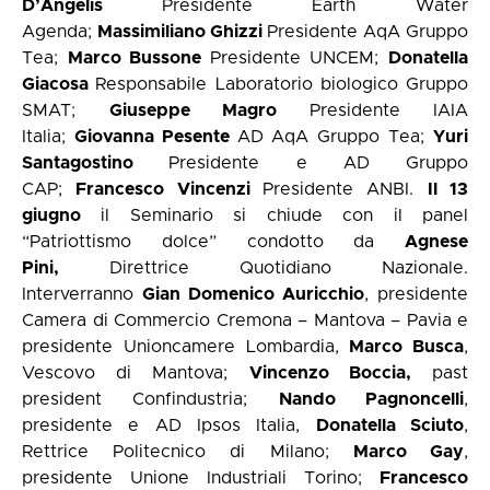
D’Angelis
Presidente Earth Water
Agenda;
Massimiliano Ghizzi
Presidente AqA Gruppo
Tea;
Marco Bussone
Presidente UNCEM;
Donatella
Giacosa
Responsabile Laboratorio biologico Gruppo
SMAT;
Giuseppe Magro
Presidente IAIA
Italia;
Giovanna Pesente
AD AqA Gruppo Tea;
Yuri
Santagostino
Presidente e AD Gruppo
CAP;
Francesco Vincenzi
Presidente ANBI.
Il 13
giugno
il Seminario si chiude con il panel
“Patriottismo dolce” condotto da
Agnese
Pini,
Direttrice Quotidiano Nazionale.
Interverranno
Gian Domenico Auricchio
, presidente
Camera di Commercio Cremona – Mantova – Pavia e
presidente Unioncamere Lombardia,
Marco Busca
,
Vescovo di Mantova;
Vincenzo Boccia,
past
president Confindustria;
Nando Pagnoncelli
,
presidente e AD Ipsos Italia,
Donatella Sciuto
,
Rettrice Politecnico di Milano;
Marco Gay
,
presidente Unione Industriali Torino;
Francesco