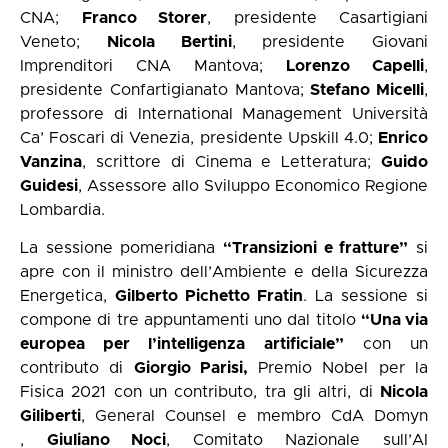
CNA;
Franco Storer
, presidente Casartigiani
Veneto;
Nicola Bertini
, presidente Giovani
Imprenditori CNA Mantova;
Lorenzo Capelli
,
presidente Confartigianato Mantova;
Stefano Micelli
,
professore di International Management Università
Ca’ Foscari di Venezia, presidente Upskill 4.0;
Enrico
Vanzina
, scrittore di Cinema e Letteratura;
Guido
Guidesi
, Assessore allo Sviluppo Economico Regione
Lombardia.
La sessione pomeridiana
“Transizioni e fratture”
si
apre con il ministro dell’Ambiente e della Sicurezza
Energetica,
Gilberto Pichetto Fratin
. La sessione si
compone di tre appuntamenti uno dal titolo
“Una via
europea per l’intelligenza artificiale”
con un
contributo di
Giorgio Parisi,
Premio Nobel per la
Fisica 2021 con un contributo, tra gli altri, di
Nicola
Giliberti
, General Counsel e membro CdA Domyn
,
Giuliano Noci
, Comitato Nazionale sull’AI