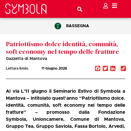
RASSEGNA
Patriottismo dolce identità, comunità,
soft economy nel tempo delle fratture
Gazzetta di Mantova
Facebook
Twitter
Linked
C
Lettura
6
min.
11 Giugno 2026
Li
Al via L’11 giugno il
Seminario Estivo di Symbola a
Mantova – intitolato quest’anno
“Patriottismo dolce.
Identità, comunità, soft economy nel tempo delle
fratture”
–
promosso dalla Fondazione
Symbola,
Unioncamere, Comune di Mantova,
Gruppo Tea, Gruppo Saviola, Fassa Bortolo, Arvedi,