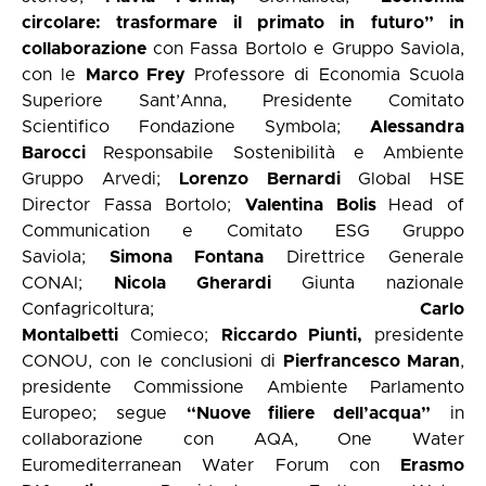
circolare: trasformare il primato in futuro” in
collaborazione
con Fassa Bortolo e Gruppo Saviola,
con le
Marco Frey
Professore di Economia Scuola
Superiore Sant’Anna, Presidente Comitato
Scientifico Fondazione Symbola;
Alessandra
Barocci
Responsabile Sostenibilità e Ambiente
Gruppo Arvedi;
Lorenzo Bernardi
Global HSE
Director Fassa Bortolo;
Valentina Bolis
Head of
Communication e Comitato ESG Gruppo
Saviola;
Simona Fontana
Direttrice Generale
CONAI;
Nicola Gherardi
Giunta nazionale
Confagricoltura;
Carlo
Montalbetti
Comieco;
Riccardo Piunti,
presidente
CONOU, con le conclusioni di
Pierfrancesco Maran
,
presidente Commissione Ambiente Parlamento
Europeo; segue
“Nuove filiere dell’acqua”
in
collaborazione con AQA, One Water
Euromediterranean Water Forum con
Erasmo