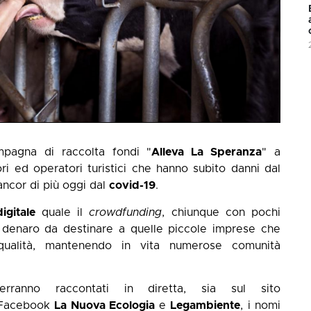
pagna di raccolta fondi "
Alleva La Speranza
" a
tori ed operatori turistici che hanno subito danni dal
 ancor di più oggi dal
covid-19
.
igitale
quale il
crowdfunding
, chiunque con pochi
denaro da destinare a quelle piccole imprese che
 qualità, mantenendo in vita numerose comunità
rranno raccontati in diretta, sia sul sito
 Facebook
La Nuova Ecologia
e
Legambiente
, i nomi