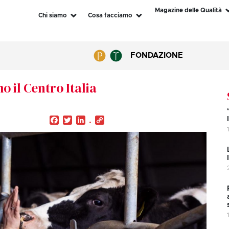
Magazine delle Qualità
Chi siamo
Cosa facciamo
FONDAZIONE
o il Centro Italia
Facebook
Twitter
LinkedIn
Copy
Link