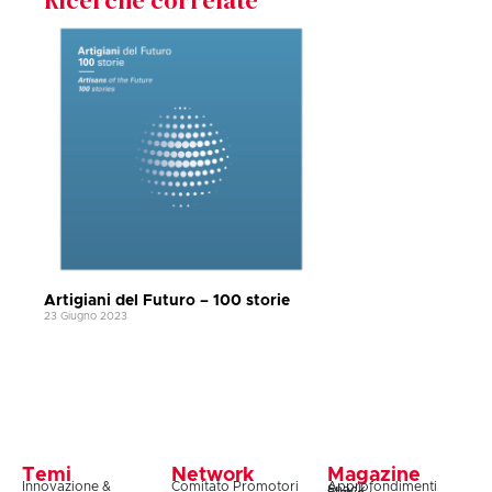
Ricerche correlate
Artigiani del Futuro – 100 storie
23 Giugno 2023
Temi
Network
Magazine
Innovazione &
Comitato Promotori
Approfondimenti
Snack