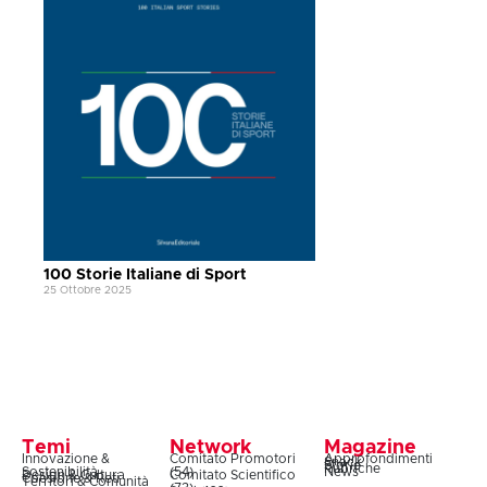
100 Storie Italiane di Sport
25 Ottobre 2025
Temi
Network
Magazine
Innovazione &
Comitato Promotori
Approfondimenti
Snack
Storie
Rubriche
Sostenibilità
(54)
News
Design & Cultura
Comitato Scientifico
Coesione & Reti
Territori & Comunità