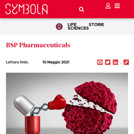
LIFE
STORIE
SCIENCES
BSP Pharmaceuticals
Facebook
Twitter
Linked
C
Lettura
1
min.
10 Maggio 2021
Li