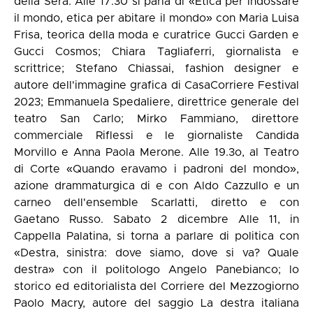
della Sera. Alle 17.30 si parla di «Etica per indossare
il mondo, etica per abitare il mondo» con Maria Luisa
Frisa, teorica della moda e curatrice Gucci Garden e
Gucci Cosmos; Chiara Tagliaferri, giornalista e
scrittrice; Stefano Chiassai, fashion designer e
autore dell'immagine grafica di CasaCorriere Festival
2023; Emmanuela Spedaliere, direttrice generale del
teatro San Carlo; Mirko Fammiano, direttore
commerciale Riflessi e le giornaliste Candida
Morvillo e Anna Paola Merone. Alle 19.3o, al Teatro
di Corte «Quando eravamo i padroni del mondo»,
azione drammaturgica di e con Aldo Cazzullo e un
carneo dell'ensemble Scarlatti, diretto e con
Gaetano Russo. Sabato 2 dicembre Alle 11, in
Cappella Palatina, si torna a parlare di politica con
«Destra, sinistra: dove siamo, dove si va? Quale
destra» con il politologo Angelo Panebianco; lo
storico ed editorialista del Corriere del Mezzogiorno
Paolo Macry, autore del saggio La destra italiana