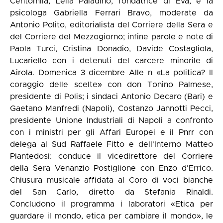
Centomila, Lella Paladino, fondatrice di Eva, e la
psicologa Gabriella Ferrari Bravo, moderate da
Antonio Polito, editorialista del Corriere della Sera e
del Corriere del Mezzogiorno; infine parole e note di
Paola Turci, Cristina Donadio, Davide Costagliola,
Lucariello con i detenuti del carcere minorile di
Airola. Domenica 3 dicembre Alle n «La politica? Il
coraggio delle scelte» con don Tonino Palmese,
presidente di Polis; i sindaci Antonio Decaro (Bari) e
Gaetano Manfredi (Napoli), Costanzo Jannotti Pecci,
presidente Unione Industriali di Napoli a confronto
con i ministri per gli Affari Europei e il Pnrr con
delega al Sud Raffaele Fitto e dell'Interno Matteo
Piantedosi: conduce il vicedirettore del Corriere
della Sera Venanzio Postiglione con Enzo d'Errico.
Chiusura musicale affidata al Coro di voci bianche
del San Carlo, diretto da Stefania Rinaldi.
Concludono il programma i laboratori «Etica per
guardare il mondo, etica per cambiare il mondo», le