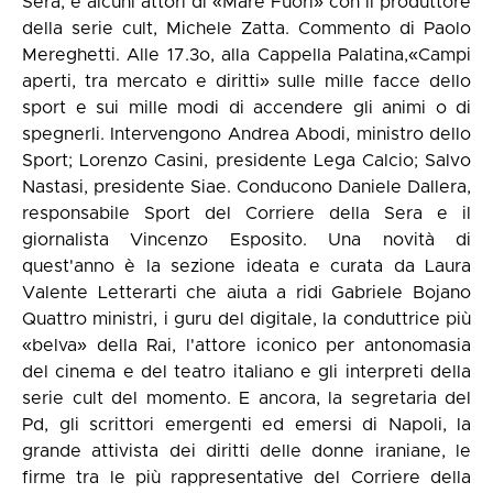
Sera, e alcuni attori di «Mare Fuori» con il produttore
della serie cult, Michele Zatta. Commento di Paolo
Mereghetti. Alle 17.3o, alla Cappella Palatina,«Campi
aperti, tra mercato e diritti» sulle mille facce dello
sport e sui mille modi di accendere gli animi o di
spegnerli. Intervengono Andrea Abodi, ministro dello
Sport; Lorenzo Casini, presidente Lega Calcio; Salvo
Nastasi, presidente Siae. Conducono Daniele Dallera,
responsabile Sport del Corriere della Sera e il
giornalista Vincenzo Esposito. Una novità di
quest'anno è la sezione ideata e curata da Laura
Valente Letterarti che aiuta a ridi Gabriele Bojano
Quattro ministri, i guru del digitale, la conduttrice più
«belva» della Rai, l'attore iconico per antonomasia
del cinema e del teatro italiano e gli interpreti della
serie cult del momento. E ancora, la segretaria del
Pd, gli scrittori emergenti ed emersi di Napoli, la
grande attivista dei diritti delle donne iraniane, le
firme tra le più rappresentative del Corriere della