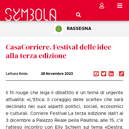
RASSEGNA
CasaCorriere. Festival delle idee
alla terza edizione
Facebook
Twitter
Linked
C
Lettura
6
min.
28 Novembre 2023
Li
Il fil rouge che lega il dibattito è un tema di urgente
attualità: «L'Etica: il coraggio delle scelte» che sarà
declinato nei suoi aspetti politici, sociali, economici
e culturali. Corriere Festival La terza edizione dall'I al
3 dicembre a Palazzo Reale pella Palatina, alle 15, c'è
l'atteso incontro con Elly Schlein sul tema «Destra,