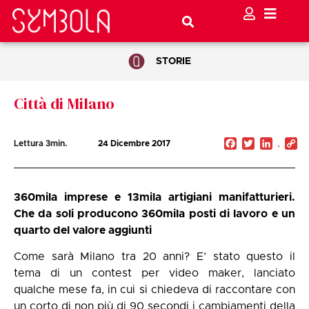
STORIE
Città di Milano
Facebook
Twitter
Linked
C
Lettura
3
min.
24 Dicembre 2017
Li
360mila imprese e 13mila artigiani manifatturieri.
Che da soli producono 360mila posti di lavoro e un
quarto del valore aggiunti
Come sarà Milano tra 20 anni? E’ stato questo il
tema di un contest per video maker, lanciato
qualche mese fa, in cui si chiedeva di raccontare con
un corto di non più di 90 secondi i cambiamenti della