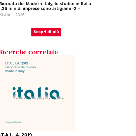
Giornata del Made in Italy, lo studio: in Italia
1,25 mln di imprese sono artigiane -2 –
23 Aprile 2026
Scopri di più
Ricerche correlate
I.T.A.L.I.A. 2019