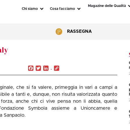
Magazine delle Qualità
Chi siamo
Cosa facciamo
RASSEGNA
aly
Facebook
Twitter
LinkedIn
Copy
Link
ginale, che si fa valere, primeggia in vari a campi a
ibile a tanti e, dunque, non risulta valorizzata quanto
 forza, anche chi ci vive pensa non li abbia, quella
a Fondazione Symbola assieme a Unioncamere e
sa Sanpaolo.