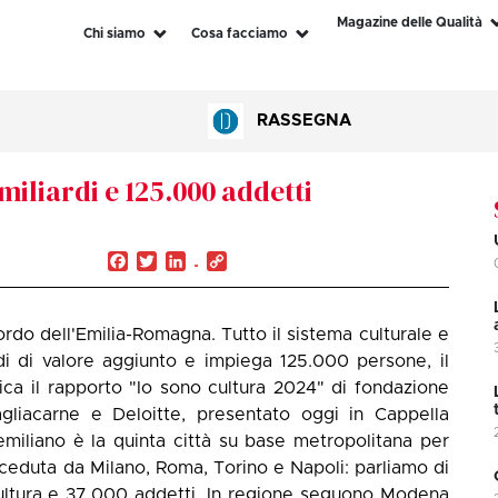
Magazine delle Qualità
Chi siamo
Cosa facciamo
RASSEGNA
 miliardi e 125.000 addetti
Facebook
Twitter
LinkedIn
Copy
Link
lordo dell'Emilia-Romagna. Tutto il sistema culturale e
di di valore aggiunto e impiega 125.000 persone, il
ica il rapporto "Io sono cultura 2024" di fondazione
liacarne e Deloitte, presentato oggi in Cappella
miliano è la quinta città su base metropolitana per
eceduta da Milano, Roma, Torino e Napoli: parliamo di
 cultura e 37.000 addetti. In regione seguono Modena