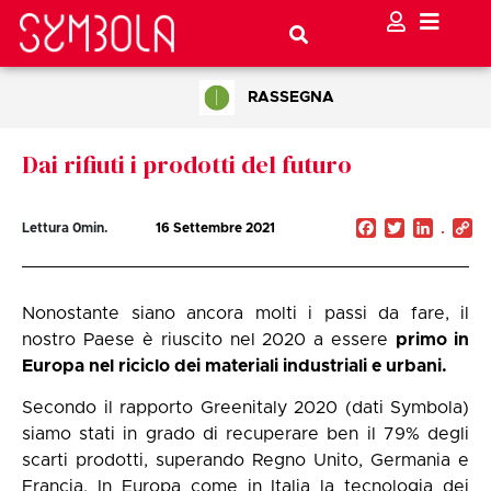
RASSEGNA
Dai rifiuti i prodotti del futuro
Facebook
Twitter
Linked
C
Lettura
0
min.
16 Settembre 2021
Li
Nonostante siano ancora molti i passi da fare, il
nostro Paese è riuscito nel 2020 a essere
primo in
Europa nel riciclo dei materiali industriali e urbani.
Secondo il rapporto Greenitaly 2020 (dati Symbola)
siamo stati in grado di recuperare ben il 79% degli
scarti prodotti, superando Regno Unito, Germania e
Francia. In Europa come in Italia la tecnologia dei