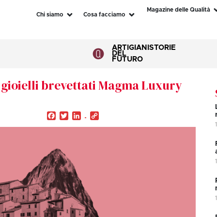
Magazine delle Qualità
Chi siamo
Cosa facciamo
ARTIGIANI
STORIE
DEL
FUTURO
 i gioielli brevettati Magma Luxury
Facebook
Twitter
LinkedIn
Copy
Link