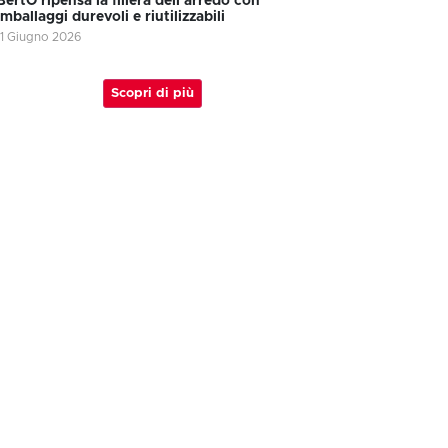
BertO ripensa la filiera dell’arredo con
imballaggi durevoli e riutilizzabili
11 Giugno 2026
Scopri di più