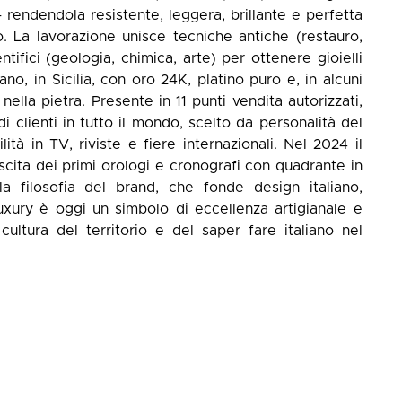
– rendendola resistente, leggera, brillante e perfetta
so. La lavorazione unisce tecniche antiche (restauro,
entifici (geologia, chimica, arte) per ottenere gioielli
no, in Sicilia, con oro 24K, platino puro e, in alcuni
nella pietra. Presente in 11 punti vendita autorizzati,
 clienti in tutto il mondo, scelto da personalità del
tà in TV, riviste e fiere internazionali. Nel 2024 il
scita dei primi orologi e cronografi con quadrante in
lla filosofia del brand, che fonde design italiano,
uxury è oggi un simbolo di eccellenza artigianale e
cultura del territorio e del saper fare italiano nel