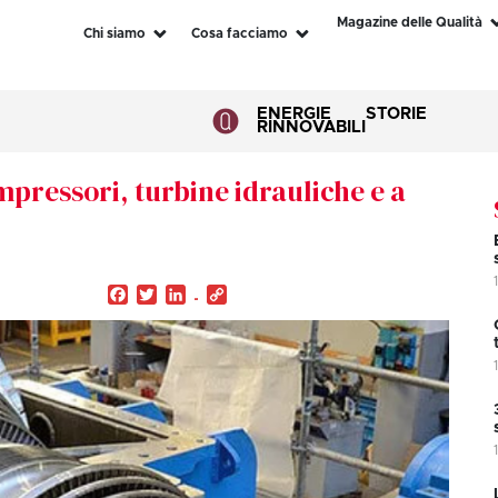
Magazine delle Qualità
Chi siamo
Cosa facciamo
ENERGIE
STORIE
RINNOVABILI
mpressori, turbine idrauliche e a
Facebook
Twitter
LinkedIn
Copy
Link