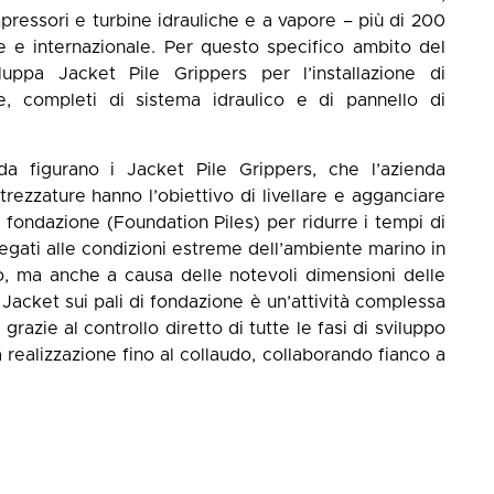
pressori e turbine idrauliche e a vapore – più di 200
le e internazionale. Per questo specifico ambito del
luppa Jacket Pile Grippers per l’installazione di
re, completi di sistema idraulico e di pannello di
nda figurano i Jacket Pile Grippers, che l’azienda
rezzature hanno l’obiettivo di livellare e agganciare
di fondazione (Foundation Piles) per ridurre i tempi di
i legati alle condizioni estreme dell’ambiente marino in
o, ma anche a causa delle notevoli dimensioni delle
i Jacket sui pali di fondazione è un’attività complessa
razie al controllo diretto di tutte le fasi di sviluppo
a realizzazione fino al collaudo, collaborando fianco a