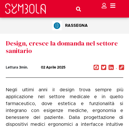
RASSEGNA
Design, cresce la domanda nel settore
sanitario
Facebook
Twitter
Linked
C
Lettura
3
min.
02 Aprile 2025
Li
Negli ultimi anni il design trova sempre più
applicazione nel settore medicale e in quello
farmaceutico, dove estetica e funzionalità si
integrano con esigenze mediche, ergonomia e
benessere del paziente. Dalla progettazione di
dispositivi medici ergonomici a interfacce intuitive