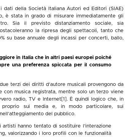
 i dati della
Società Italiana Autori ed Editori (SIAE)
rio, è stata in grado di misurare immediatamente gli
ro. Sia il previsto distanziamento sociale, sia
ostacoleranno la ripresa degli spettacoli, tanto che
0% su base annuale degli incassi per concerti, ballo,
ggiore in Italia che in altri paesi europei poiché
empre una preferenza spiccata per il consumo
due terzi dei diritti d’autore musicali provengono da
he con musica registrata, mentre solo un terzo viene
vvero radio, TV e Internet
[1]
. È quindi logico che, in
i proprio sui media e, in modo particolare, sui
ell’atteggiamento del pubblico.
i artisti hanno tentato di sostituire l’interazione
g, valorizzando i loro profili con le funzionalità