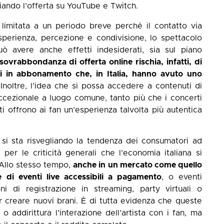
iando l’offerta su YouTube e Twitch.
 limitata a un periodo breve perché il contatto via
esperienza, percezione e condivisione, lo spettacolo
uò avere anche effetti indesiderati, sia sul piano
sovrabbondanza di offerta online rischia, infatti, di
izi in abbonamento che, in Italia, hanno avuto uno
 Inoltre, l’idea che si possa accedere a contenuti di
eccezionale a luogo comune, tanto più che i concerti
sti offrono ai fan un’esperienza talvolta più autentica
e si sta risvegliando la tendenza dei consumatori ad
per le criticità generali che l’economia italiana si
 Allo stesso tempo,
anche in un mercato come quello
 di eventi live accessibili a pagamento
, o eventi
ni di registrazione in streaming, party virtuali o
er creare nuovi brani. È di tutta evidenza che queste
 addirittura l’interazione dell’artista con i fan, ma