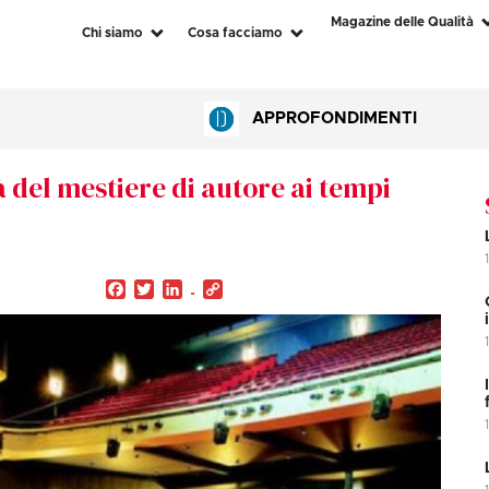
Magazine delle Qualità
Chi siamo
Cosa facciamo
APPROFONDIMENTI
à del mestiere di autore ai tempi
Facebook
Twitter
LinkedIn
Copy
Link