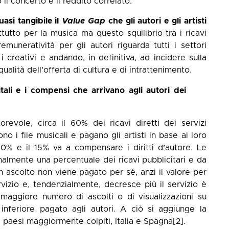
il concerto e il reddito correlato.
asi tangibile il
Value Gap
che gli autori e gli artisti
tutto per la musica ma questo squilibrio tra i ricavi
emuneratività per gli autori riguarda tutti i settori
 i creativi e andando, in definitiva, ad incidere sulla
 qualità dell’offerta di cultura e di intrattenimento.
gitali e i compensi che arrivano agli autori dei
revole, circa il 60% dei ricavi diretti dei servizi
ono i file musicali e pagano gli artisti in base ai loro
 10% e il 15% va a compensare i diritti d’autore. Le
almente una percentuale dei ricavi pubblicitari e da
 ascolto non viene pagato per sé, anzi il valore per
vizio e, tendenzialmente, decresce più il servizio è
 maggiore numero di ascolti o di visualizzazioni su
inferiore pagato agli autori. A ciò si aggiunge la
 paesi maggiormente colpiti, Italia e Spagna
[2]
.