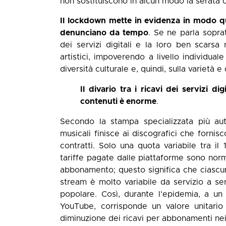
non sostituiscono in alcun modo la serata o 
Il lockdown mette in evidenza in modo qu
denunciano da tempo
. Se ne parla soprat
dei servizi digitali e la loro ben scarsa r
artistici, impoverendo a livello individuale
diversità culturale e, quindi, sulla varietà e
Il divario tra i ricavi dei servizi di
contenuti è enorme
.
Secondo la stampa specializzata più auto
musicali finisce ai discografici che fornisc
contratti. Solo una quota variabile tra il
tariffe pagate dalle piattaforme sono norm
abbonamento; questo significa che ciascun
stream è molto variabile da servizio a ser
popolare. Così, durante l’epidemia, a un
YouTube, corrisponde un valore unitario 
diminuzione dei ricavi per abbonamenti nei