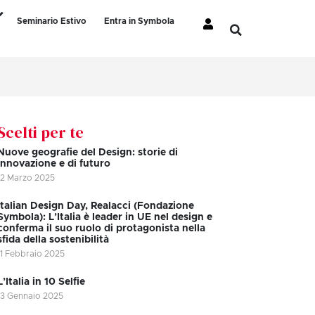
Seminario Estivo
Entra in Symbola
Scelti per te
Nuove geografie del Design: storie di
innovazione e di futuro
12 Marzo 2025
Italian Design Day, Realacci (Fondazione
Symbola): L’Italia è leader in UE nel design e
conferma il suo ruolo di protagonista nella
sfida della sostenibilità
11 Febbraio 2025
L’Italia in 10 Selfie
13 Gennaio 2025