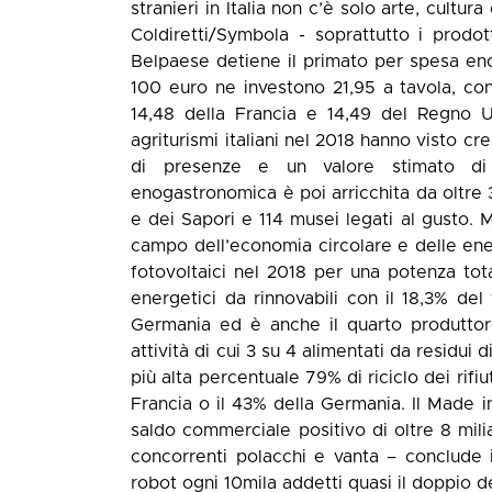
stranieri in Italia non c’è solo arte, cultu
Coldiretti/Symbola - soprattutto i prodott
Belpaese detiene il primato per spesa enoga
100 euro ne investono 21,95 a tavola, cont
14,48 della Francia e 14,49 del Regno Un
agriturismi italiani nel 2018 hanno visto cre
di presenze e un valore stimato di ol
enogastronomica è poi arricchita da oltre 
e dei Sapori e 114 musei legati al gusto. M
campo dell’economia circolare e delle energ
fotovoltaici nel 2018 per una potenza to
energetici da rinnovabili con il 18,3% del
Germania ed è anche il quarto produttor
attività di cui 3 su 4 alimentati da residui
più alta percentuale 79% di riciclo dei rif
Francia o il 43% della Germania. Il Made i
saldo commerciale positivo di oltre 8 miliar
concorrenti polacchi e vanta – conclude 
robot ogni 10mila addetti quasi il doppio d