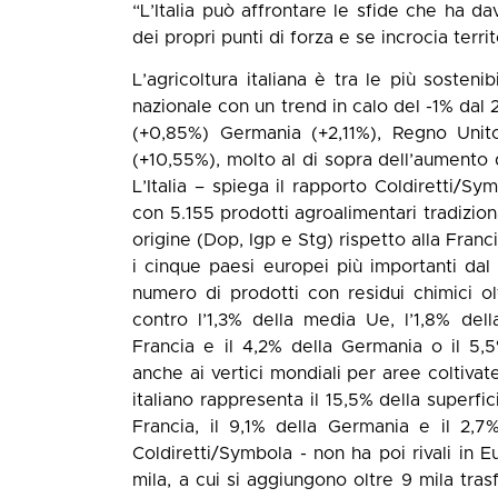
“L’Italia può affrontare le sfide che ha da
dei propri punti di forza e se incrocia terri
L’agricoltura italiana è tra le più sosteni
nazionale con un trend in calo del -1% dal 2
(+0,85%) Germania (+2,11%), Regno Unit
(+10,55%), molto al di sopra dell’aumento 
L’Italia – spiega il rapporto Coldiretti/Sy
con 5.155 prodotti agroalimentari tradizion
origine (Dop, Igp e Stg) rispetto alla Franci
i cinque paesi europei più importanti dal p
numero di prodotti con residui chimici ol
contro l’1,3% della media Ue, l’1,8% del
Francia e il 4,2% della Germania o il 5,5
anche ai vertici mondiali per aree coltivate
italiano rappresenta il 15,5% della superfic
Francia, il 9,1% della Germania e il 2,7%
Coldiretti/Symbola - non ha poi rivali in E
mila, a cui si aggiungono oltre 9 mila tras