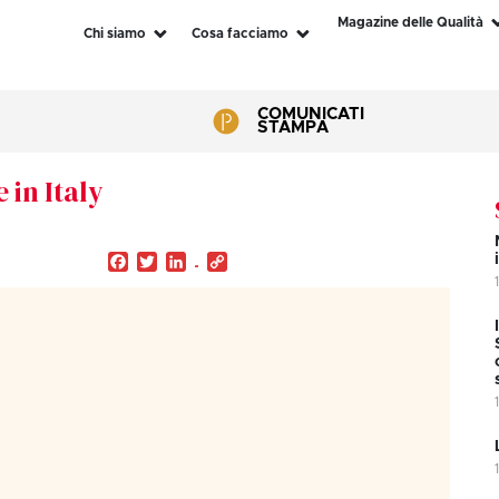
Magazine delle Qualità
Chi siamo
Cosa facciamo
COMUNICATI
STAMPA
 in Italy
Facebook
Twitter
LinkedIn
Copy
Link