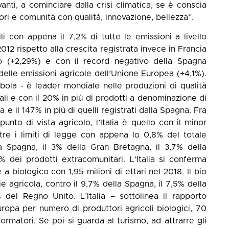
vanti, a cominciare dalla crisi climatica, se è conscia
tori e comunità con qualità, innovazione, bellezza”.
bili con appena il 7,2% di tutte le emissioni a livello
012 rispetto alla crescita registrata invece in Francia
o (+2,29%) e con il record negativo della Spagna
delle emissioni agricole dell’Unione Europea (+4,1%).
mbola - è leader mondiale nelle produzioni di qualità
ali e con il 20% in più di prodotti a denominazione di
a e il 147% in più di quelli registrati dalla Spagna. Fra
unto di vista agricolo, l’Italia è quello con il minor
tre i limiti di legge con appena lo 0,8% del totale
la Spagna, il 3% della Gran Bretagna, il 3,7% della
% dei prodotti extracomunitari. L’Italia si conferma
 a biologico con 1,95 milioni di ettari nel 2018. Il bio
ie agricola, contro il 9,7% della Spagna, il 7,5% della
 del Regno Unito. L’Italia – sottolinea il rapporto
uropa per numero di produttori agricoli biologici, 70
formatori. Se poi si guarda al turismo, ad attrarre gli