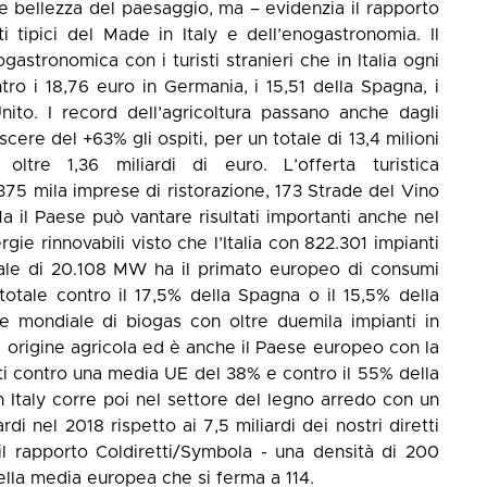
ra e bellezza del paesaggio, ma – evidenzia il rapporto
i tipici del Made in Italy e dell’enogastronomia. Il
stronomica con i turisti stranieri che in Italia ogni
ro i 18,76 euro in Germania, i 15,51 della Spagna, i
ito. I record dell’agricoltura passano anche dagli
scere del +63% gli ospiti, per un totale di 13,4 milioni
tre 1,36 miliardi di euro. L’offerta turistica
375 mila imprese di ristorazione, 173 Strade del Vino
a il Paese può vantare risultati importanti anche nel
ie rinnovabili visto che l’Italia con 822.301 impianti
tale di 20.108 MW ha il primato europeo di consumi
 totale contro il 17,5% della Spagna o il 15,5% della
e mondiale di biogas con oltre duemila impianti in
 di origine agricola ed è anche il Paese europeo con la
iuti contro una media UE del 38% e contro il 55% della
n Italy corre poi nel settore del legno arredo con un
di nel 2018 rispetto ai 7,5 miliardi dei nostri diretti
il rapporto Coldiretti/Symbola - una densità di 200
ella media europea che si ferma a 114.