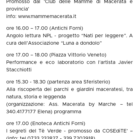
Promosso dal 'Club delle Mamme di Macerata e
provincia'
info: www.mammemacerata.it
ore 16.00 – 17.00 (Antichi Forni)
Angolo lettura NPL - progetto “Nati per leggere”. A
cura dell’Associazione “Luna a dondolo”
ore 17.00 – 18.00 (Piazza Vittorio Veneto)
Performance e eco laboratorio con l’artista Javier
Stacchiotti
ore 15.30 - 18.30 (partenza area Sferisterio)
Alla riscoperta dei parchi e giardini maceratesi, tra
natura, storia e leggenda
(organizzazione: Ass. Macerata by Marche – tel
340.4177177 Elena) programma
ore 17.00 (Enoteca Antichi Forni)
I segreti del Tè Verde - promosso da COSEdiTE’ –
(info: tel.0733 232827 - 339.7202918)