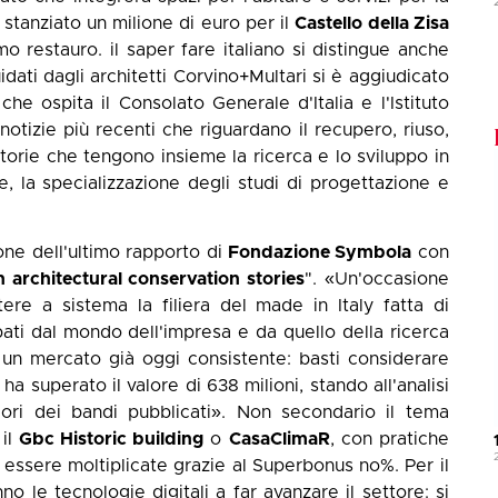
 stanziato un milione di euro per il
Castello della Zisa
imo restauro. il saper fare italiano si distingue anche
idati dagli architetti Corvino+Multari si è aggiudicato
 che ospita il Consolato Generale d'Italia e l'Istituto
 notizie più recenti che riguardano il recupero, riuso,
torie che tengono insieme la ricerca e lo sviluppo in
e, la specializzazione degli studi di progettazione e
ione dell'ultimo rapporto di
Fondazione Symbola
con
an architectural conservation stories
". «Un'occasione
tere a sistema la filiera del made in Italy fatta di
ati dal mondo dell'impresa e da quello della ricerca
ad un mercato già oggi consistente: basti considerare
ha superato il valore di 638 milioni, stando all'analisi
alori dei bandi pubblicati». Non secondario il tema
 il
Gbc Historic building
o
CasaClimaR
, con pratiche
 essere moltiplicate grazie al Superbonus no%. Per il
nno le tecnologie digitali a far avanzare il settore: si