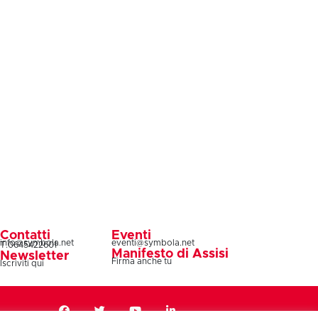
Contatti
Eventi
info@symbola.net
eventi@symbola.net
T.0645422601
Manifesto di Assisi
Newsletter
Firma anche tu
Iscriviti qui