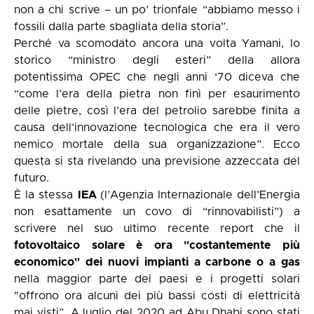
non a chi scrive – un po’ trionfale “abbiamo messo i
fossili dalla parte sbagliata della storia”.
Perché va scomodato ancora una volta Yamani, lo
storico “ministro degli esteri” della allora
potentissima OPEC che negli anni ‘70 diceva che
“come l’era della pietra non finì per esaurimento
delle pietre, così l’era del petrolio sarebbe finita a
causa dell’innovazione tecnologica che era il vero
nemico mortale della sua organizzazione”. Ecco
questa si sta rivelando una previsione azzeccata del
futuro.
È la stessa
IEA
(l’Agenzia Internazionale dell’Energia
non esattamente un covo di “rinnovabilisti”) a
scrivere nel suo ultimo recente report che il
fotovoltaico solare è ora "costantemente più
economico" dei nuovi impianti a carbone o a gas
nella maggior parte dei paesi e i progetti solari
"offrono ora alcuni dei più bassi costi di elettricità
mai visti”. A luglio del 2020 ad Abu Dhabi sono stati