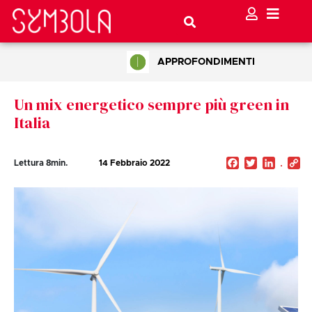
APPROFONDIMENTI
Un mix energetico sempre più green in
Italia
Facebook
Twitter
Linked
C
Lettura
8
min.
14 Febbraio 2022
Li