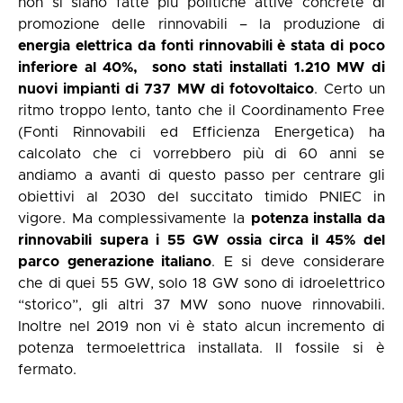
non si siano fatte più politiche attive concrete di
promozione delle rinnovabili – la produzione di
energia elettrica da fonti rinnovabili è stata di poco
inferiore al 40%,
sono stati installati 1.210 MW di
nuovi impianti di 737 MW di fotovoltaico
. Certo un
ritmo troppo lento, tanto che il
Coordinamento Free
(Fonti Rinnovabili ed Efficienza Energetica) ha
calcolato che ci vorrebbero più di 60 anni se
andiamo a avanti di questo passo per centrare gli
obiettivi al 2030 del succitato timido PNIEC in
vigore. Ma complessivamente la
potenza installa da
rinnovabili supera i 55 GW ossia circa il 45% del
parco generazione italiano
. E si deve considerare
che di quei 55 GW, solo 18 GW sono di idroelettrico
“storico”, gli altri 37 MW sono nuove rinnovabili.
Inoltre nel 2019 non vi è stato alcun incremento di
potenza termoelettrica installata. Il fossile si è
fermato.