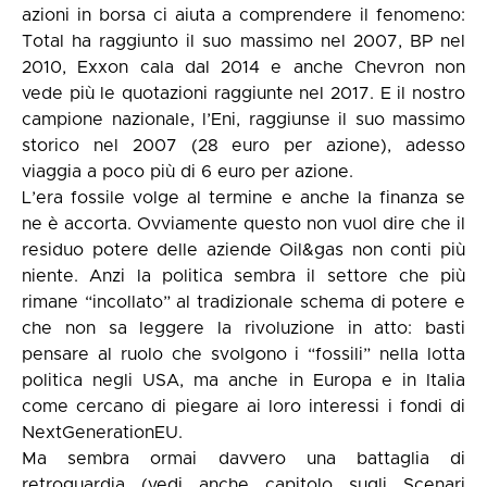
azioni in borsa ci aiuta a comprendere il fenomeno:
Total
ha raggiunto il suo massimo nel 2007,
BP
nel
2010, Exxon cala dal 2014 e anche
Chevron
non
vede più le quotazioni raggiunte nel 2017. E il nostro
campione nazionale, l’Eni, raggiunse il suo massimo
storico nel 2007 (28 euro per azione), adesso
viaggia a poco più di 6 euro per azione.
L’era fossile volge al termine e anche la finanza se
ne è accorta. Ovviamente questo non vuol dire che il
residuo potere delle aziende Oil&gas non conti più
niente. Anzi la politica sembra il settore che più
rimane “incollato” al tradizionale schema di potere e
che non sa leggere la rivoluzione in atto: basti
pensare al ruolo che svolgono i “fossili” nella lotta
politica negli USA, ma anche in Europa e in Italia
come cercano di piegare ai loro interessi i fondi di
NextGenerationEU.
Ma sembra ormai davvero una battaglia di
retroguardia (vedi anche capitolo sugli
Scenari