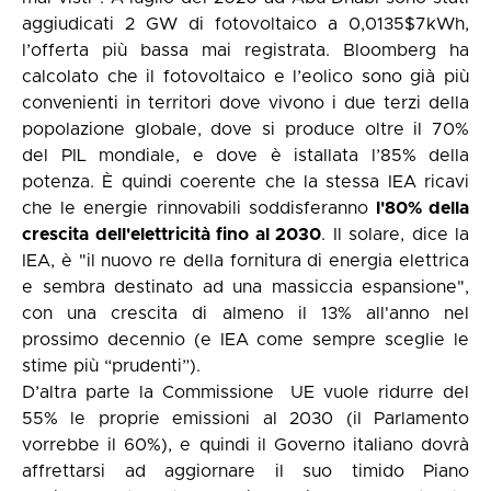
aggiudicati 2 GW di fotovoltaico a 0,0135$7kWh,
l’offerta più bassa mai registrata. Bloomberg ha
calcolato che il fotovoltaico e l’eolico sono già più
convenienti in territori dove vivono i due terzi della
popolazione globale, dove si produce oltre il 70%
del PIL mondiale, e dove è istallata l’85% della
potenza. È quindi coerente che la stessa IEA ricavi
che le energie rinnovabili soddisferanno
l'80% della
crescita dell'elettricità fino al 2030
. Il solare, dice la
IEA, è "il nuovo re della fornitura di energia elettrica
e sembra destinato ad una massiccia espansione",
con una crescita di almeno il 13% all'anno nel
prossimo decennio (e IEA come sempre sceglie le
stime più “prudenti”).
D’altra parte la Commissione
UE vuole ridurre del
55% le proprie emissioni al 2030 (il Parlamento
vorrebbe il 60%), e quindi il Governo italiano dovrà
affrettarsi ad aggiornare il suo timido Piano