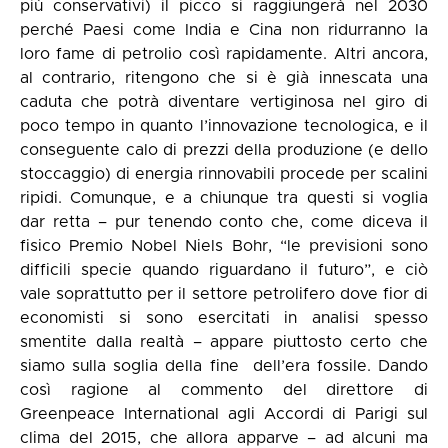
più conservativi) il picco si raggiungerà nel 2030
perché Paesi come India e Cina non ridurranno la
loro fame di petrolio così rapidamente. Altri ancora,
al contrario, ritengono che si è già innescata una
caduta che potrà diventare vertiginosa nel giro di
poco tempo in quanto l’innovazione tecnologica, e il
conseguente calo di prezzi della produzione (e dello
stoccaggio) di energia rinnovabili procede per scalini
ripidi. Comunque, e a chiunque tra questi si voglia
dar retta – pur tenendo conto che, come diceva il
fisico Premio Nobel Niels Bohr, “le previsioni sono
difficili specie quando riguardano il futuro”, e ciò
vale soprattutto per il settore petrolifero dove fior di
economisti si sono esercitati in analisi spesso
smentite dalla realtà – appare piuttosto certo che
siamo sulla soglia della fine dell’era fossile. Dando
così ragione al commento del direttore di
Greenpeace International agli Accordi di Parigi sul
clima del 2015, che allora apparve – ad alcuni ma